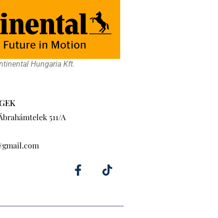
tinental Hungaria Kft.
GEK
 Ábrahámtelek 511/A
@gmail.com