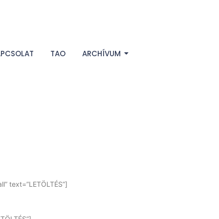
APCSOLAT
TAO
ARCHÍVUM
l” text=”LETÖLTÉS”]
ETÖLTÉS”]