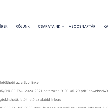
ÍREK
RÓLUNK
CSAPATAINK
MECCSNAPTÁR
K
tölthető az alábbi linken:
/05/ENUSE-TAO-2020-2021-határozat-2020-05-29.pdf” download=”al
ekinthető, letölthető az alábbi linken:
05/SFP-ENUSE-2020-2021-jóváhagyott.pdf” download=”all” text=”L