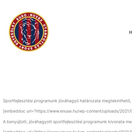
H
Sportfejlesztési programunk jóváhagyó határozata megtekinthető, le
[embeddoc url=”https://www.enuse.hu/wp-content/uploads/2021
A benyújtott, jóváhagyott sportfejlesztési programunk kivonata megt
[embeddoc url=”https://www.enuse.hu/wp-content/uploads/2021/