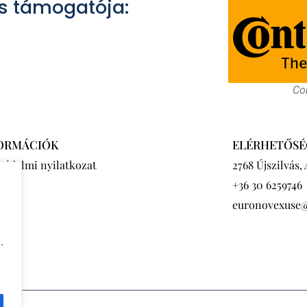
s támogatója:
Con
ORMÁCIÓK
ELÉRHETŐSÉ
védelmi nyilatkozat
2768 Újszilvás,
+36 30 6259746
euronovexuse
.