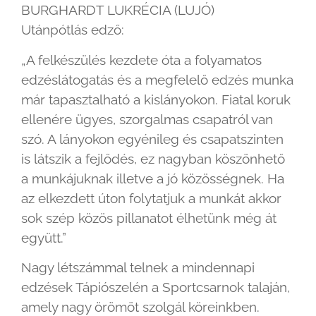
BURGHARDT LUKRÉCIA (LUJÓ)
Utánpótlás edző:
„A felkészülés kezdete óta a folyamatos
edzéslátogatás és a megfelelő edzés munka
már tapasztalható a kislányokon. Fiatal koruk
ellenére ügyes, szorgalmas csapatról van
szó. A lányokon egyénileg és csapatszinten
is látszik a fejlődés, ez nagyban köszönhető
a munkájuknak illetve a jó közösségnek. Ha
az elkezdett úton folytatjuk a munkát akkor
sok szép közös pillanatot élhetünk még át
együtt.”
Nagy létszámmal telnek a mindennapi
edzések Tápiószelén a Sportcsarnok talaján,
amely nagy örömöt szolgál köreinkben.