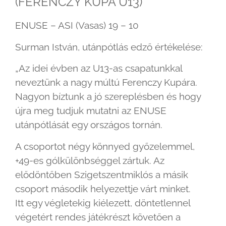
(FERENCZY KUPA U13)
ENUSE – ASI (Vasas) 19 – 10
Surman István, utánpótlás edző értékelése:
„Az idei évben az U13-as csapatunkkal
neveztünk a nagy múltú Ferenczy Kupára.
Nagyon bíztunk a jó szereplésben és hogy
újra meg tudjuk mutatni az ENUSE
utánpótlását egy országos tornán.
A csoportot négy könnyed győzelemmel,
+49-es gólkülönbséggel zártuk. Az
elődöntőben Szigetszentmiklós a másik
csoport második helyezettje várt minket.
Itt egy végletekig kiélezett, döntetlennel
végetért rendes játékrészt követően a