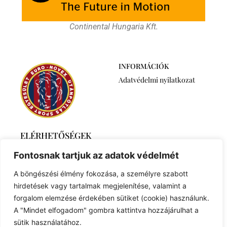
Continental Hungaria Kft.
INFORMÁCIÓK
Adatvédelmi nyilatkozat
ELÉRHETŐSÉGEK
2768 Újszilvás,
Fontosnak tartjuk az adatok védelmét
Ábrahámtelek 511/A
+36 30 6259746
A böngészési élmény fokozása, a személyre szabott
euronovexuse@gmail.com
hirdetések vagy tartalmak megjelenítése, valamint a
forgalom elemzése érdekében sütiket (cookie) használunk.
A "Mindet elfogadom" gombra kattintva hozzájárulhat a
sütik használatához.