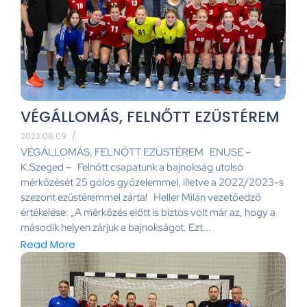
VÉGÁLLOMÁS, FELNŐTT EZÜSTÉREM
2023.08.09.
/
VÉGÁLLOMÁS, FELNŐTT EZÜSTÉREM ENUSE –
K.Szeged – Felnőtt csapatunk a bajnokság utolsó
mérkőzését 25 gólos győzelemmel, illetve a 2022/2023-s
szezont ezüstéremmel zárta! Heller Milán vezetőedző
értékelése: „A mérkőzés előtt is biztos volt már az, hogy a
második helyen zárjuk a bajnokságot. Ezt...
Read More