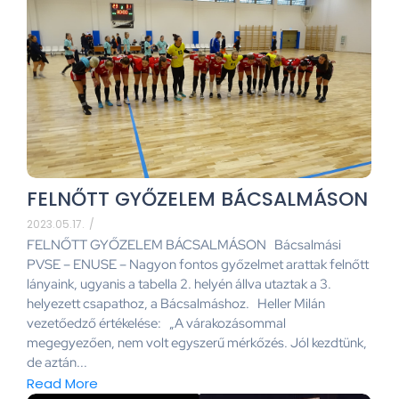
FELNŐTT GYŐZELEM BÁCSALMÁSON
2023.05.17.
/
FELNŐTT GYŐZELEM BÁCSALMÁSON Bácsalmási
PVSE – ENUSE – Nagyon fontos győzelmet arattak felnőtt
lányaink, ugyanis a tabella 2. helyén állva utaztak a 3.
helyezett csapathoz, a Bácsalmáshoz. Heller Milán
vezetőedző értékelése: „A várakozásommal
megegyezően, nem volt egyszerű mérkőzés. Jól kezdtünk,
de aztán...
Read More