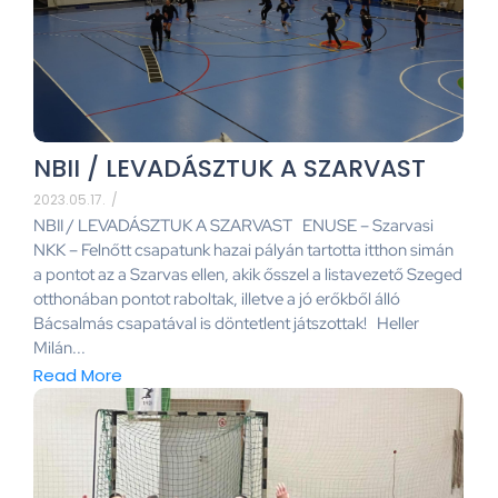
NBII / LEVADÁSZTUK A SZARVAST
2023.05.17.
/
NBII / LEVADÁSZTUK A SZARVAST ENUSE – Szarvasi
NKK – Felnőtt csapatunk hazai pályán tartotta itthon simán
a pontot az a Szarvas ellen, akik ősszel a listavezető Szeged
otthonában pontot raboltak, illetve a jó erőkből álló
Bácsalmás csapatával is döntetlent játszottak! Heller
Milán...
Read More