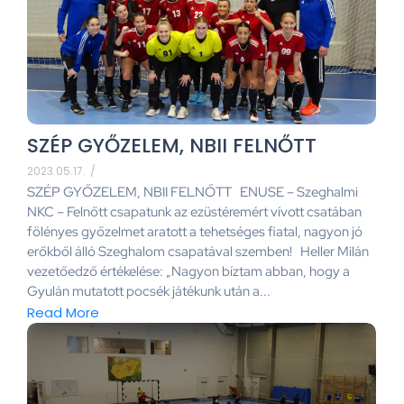
SZÉP GYŐZELEM, NBII FELNŐTT
2023.05.17.
/
SZÉP GYŐZELEM, NBII FELNŐTT ENUSE – Szeghalmi
NKC – Felnőtt csapatunk az ezüstéremért vívott csatában
fölényes győzelmet aratott a tehetséges fiatal, nagyon jó
erőkből álló Szeghalom csapatával szemben! Heller Milán
vezetőedző értékelése: „Nagyon bíztam abban, hogy a
Gyulán mutatott pocsék játékunk után a...
Read More