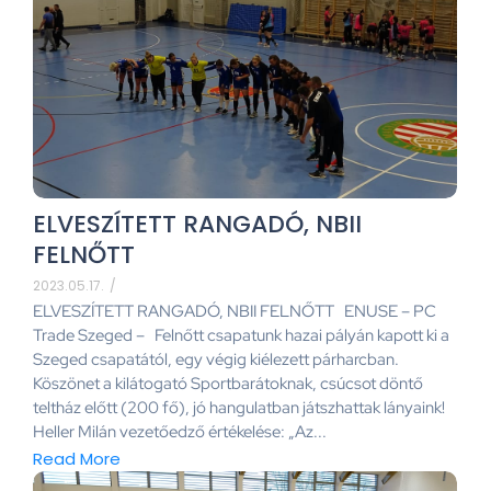
ELVESZÍTETT RANGADÓ, NBII
FELNŐTT
2023.05.17.
/
ELVESZÍTETT RANGADÓ, NBII FELNŐTT ENUSE – PC
Trade Szeged – Felnőtt csapatunk hazai pályán kapott ki a
Szeged csapatától, egy végig kiélezett párharcban.
Köszönet a kilátogató Sportbarátoknak, csúcsot döntő
teltház előtt (200 fő), jó hangulatban játszhattak lányaink!
Heller Milán vezetőedző értékelése: „Az...
Read More