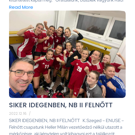
Read More
SIKER IDEGENBEN, NB II FELNŐTT
2022.12.16.
/
SIKER IDEGENBEN, NB II FELNŐTT K.Szeged – ENUSE –
Felnőtt csapatunk Heller Milán vezetőedző nélkül utazott a
mérkőzésre, aki kénytelen volt kihagyni ezt a találkozót.