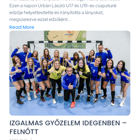
Ezen a napon Urbán László U17 és U19-es csapatunk
edzője helyettesítette és irányította a lányokat,
megszerezve ezzel edzőként...
Read More
IZGALMAS GYŐZELEM IDEGENBEN –
FELNŐTT