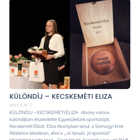
KÜLÖNDÍJ – KECSKEMÉTI ELIZA
2022.12.16.
/
KÜLÖNDÍJ – KECSKEMÉTI ELIZA Abony városa
különdíjban részesítette Egyesületünk sportolóját,
Kecskeméti Elizát. Eliza Abonyban tanul, a Somogyi Imre
Általános Iskolában, ahol a „Jó tanuló, jó sportoló”
kitüntetést kapta meg. Gratulálunk, büszkék vagyunk Rád!