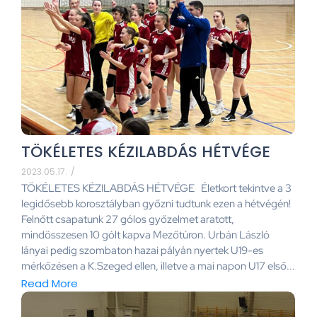
TÖKÉLETES KÉZILABDÁS HÉTVÉGE
2023.05.17.
/
TÖKÉLETES KÉZILABDÁS HÉTVÉGE Életkort tekintve a 3
legidősebb korosztályban győzni tudtunk ezen a hétvégén!
Felnőtt csapatunk 27 gólos győzelmet aratott,
mindösszesen 10 gólt kapva Mezőtúron. Urbán László
lányai pedig szombaton hazai pályán nyertek U19-es
mérkőzésen a K.Szeged ellen, illetve a mai napon U17 első...
Read More