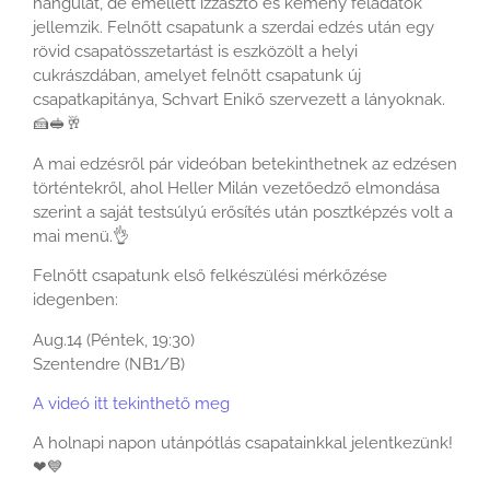
hangulat, de emellett izzasztó és kemény feladatok
jellemzik. Felnőtt csapatunk a szerdai edzés után egy
rövid csapatösszetartást is eszközölt a helyi
cukrászdában, amelyet felnőtt csapatunk új
csapatkapitánya, Schvart Enikő szervezett a lányoknak.
🍰
🥪
🥂
A mai edzésről pár videóban betekinthetnek az edzésen
történtekről, ahol Heller Milán vezetőedző el
mondása
szerint a saját testsúlyú erősítés után posztképzés volt a
mai menü.
👌
Felnőtt csapatunk első felkészülési mérkőzése
idegenben:
Aug.14 (Péntek, 19:30)
Szentendre (NB1/B)
A videó itt tekinthető meg
A holnapi napon utánpótlás csapatainkkal jelentkezünk!
❤
💙