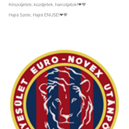
Készüljetek, küzdjetek, harcoljatok!
❤
💙
Hajrá Szele, Hajrá ENUSE!
❤
💙