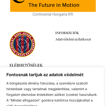
Continental Hungaria Kft.
INFORMÁCIÓK
Adatvédelmi nyilatkozat
ELÉRHETŐSÉGEK
2768 Újszilvás,
Fontosnak tartjuk az adatok védelmét
Ábrahámtelek 511/A
+36 30 6259746
A böngészési élmény fokozása, a személyre szabott
euronovexuse@gmail.com
hirdetések vagy tartalmak megjelenítése, valamint a
forgalom elemzése érdekében sütiket (cookie) használunk.
A "Mindet elfogadom" gombra kattintva hozzájárulhat a
sütik használatához.