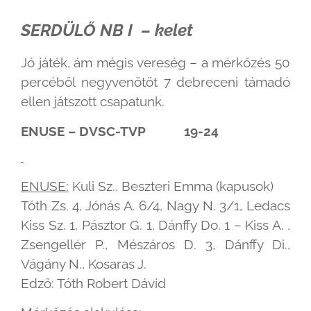
SERDÜLŐ NB I – kelet
Jó játék, ám mégis vereség – a mérkőzés 50
percéből negyvenötöt 7 debreceni támadó
ellen játszott csapatunk.
ENUSE – DVSC-TVP 19-24
ENUSE:
Kuli Sz., Beszteri Emma (kapusok)
Tóth Zs. 4, Jónás A. 6/4, Nagy N. 3/1, Ledacs
Kiss Sz. 1, Pásztor G. 1, Dánffy Do. 1 – Kiss A. ,
Zsengellér P., Mészáros D. 3, Dánffy Di.,
Vágány N., Kosaras J.
Edző: Tóth Robert Dávid