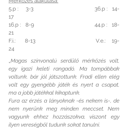
Mérkőzés alakulása:
5.p : 3-3 36.p : 14-
17
16.p : 8-9 44.p : 18-
21
F.i.: 8-13 V.e.: 19-
24
„
Magas színvonalú serdülő mérkőzés volt,
egy igazi keleti rangadó. Ma tompábbak
voltunk, bár jól játszottunk. Fradi ellen elég
volt egy gyengébb játék és nyert a csapat,
ma a jobb játékkal kikaptunk.
Fura az érzés a lányoknak -és nekem is-, de
nem nyerünk meg minden meccset. Nem
vagyunk ehhez hozzászokva, viszont egy
ilyen vereségből tudunk sokat tanulni.