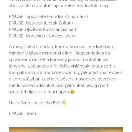
ahol az első fordulót Tápiószelén rendeztük meg.
ENUSE Tápiószele (Fundák Annamária)
ENUSE Jászkisér (Lipták Zoltán)
ENUSE Újszilvás (Császár Gáspár)
ENUSE Jánoshida (Kovács István)
A megszokott módon, körmérkőzéses rendszerben,
mindenki játszik mindenki ellen. Nagyon lelkes és
sportszerű, de néha kemény játékot mutattak be
lányaink. Látványos a fejlődés kislányainknál, ezért is
szorgalmazzuk a mérkőzés szintű gyakorlást már ebben
a korosztályban is, ahol elsős és másodikos gyerekek
mérik össze tudásukat. Szorgalmukat pedig sport
szelettel díjaztuk a mai napon.
Hajrá Szele, hajrá ENUSE!
ENUSE Team