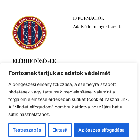
INFORMÁCIÓK
Adatvédelmi nyilatkozat
ELÉRHETŐSÉGEK
2768 Újszilvás,
Fontosnak tartjuk az adatok védelmét
Ábrahámtelek 511/A
+36 30 6259746
A böngészési élmény fokozása, a személyre szabott
euronovexuse@gmail.com
hirdetések vagy tartalmak megjelenítése, valamint a
forgalom elemzése érdekében sütiket (cookie) használunk.
A "Mindet elfogadom" gombra kattintva hozzájárulhat a
sütik használatához.
© 2023 Created with
Royal Elementor Addons
Testreszabás
Elutasít
Az összes elfogadása