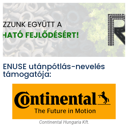
ENUSE utánpótlás-nevelés
támogatója:
Continental Hungaria Kft.