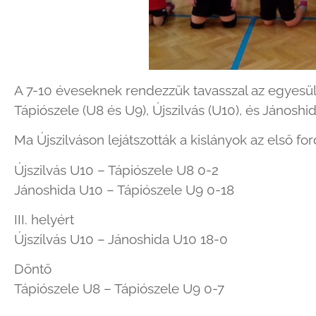
A 7-10 éveseknek rendezzük tavasszal az egyesüle
Tápiószele (U8 és U9), Újszilvás (U10), és Jánoshi
Ma Újszilváson lejátszották a kislányok az első for
Újszilvás U10 – Tápiószele U8 0-2
Jánoshida U10 – Tápiószele U9 0-18
III. helyért
Újszilvás U10 – Jánoshida U10 18-0
Döntő
Tápiószele U8 – Tápiószele U9 0-7