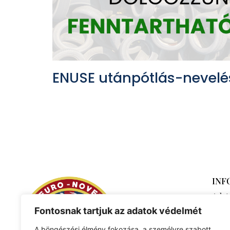
ENUSE utánpótlás-nevelé
INF
Adat
Fontosnak tartjuk az adatok védelmét
A böngészési élmény fokozása, a személyre szabott