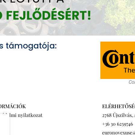
s támogatója:
Con
ORMÁCIÓK
ELÉRHETŐSÉ
védelmi nyilatkozat
2768 Újszilvás,
+36 30 6259746
euronovexuse