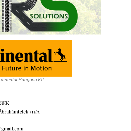
tinental Hungaria Kft.
GEK
 Ábrahámtelek 511/A
@gmail.com