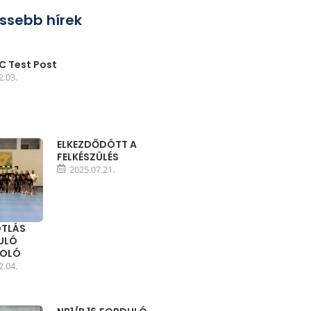
issebb hírek
 Test Post
2.03.
ELKEZDŐDÖTT A
FELKÉSZÜLÉS
2025.07.21.
TLÁS
DULÓ
MOLÓ
2.04.