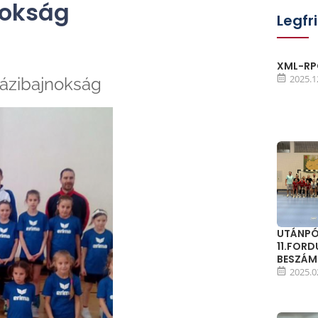
nokság
Legfr
XML-RPC
2025.1
ázibajnokság
UTÁNPÓ
11.FOR
BESZÁ
2025.0