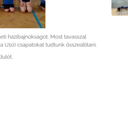
ti házibajnokságot. Most tavasszal
da U10) csapatokat tudtunk összeállítani.
dulót.