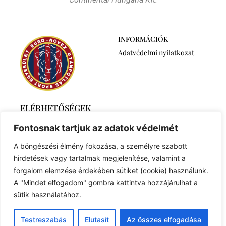
INFORMÁCIÓK
Adatvédelmi nyilatkozat
ELÉRHETŐSÉGEK
2768 Újszilvás,
Fontosnak tartjuk az adatok védelmét
Ábrahámtelek 511/A
+36 30 6259746
A böngészési élmény fokozása, a személyre szabott
euronovexuse@gmail.com
hirdetések vagy tartalmak megjelenítése, valamint a
forgalom elemzése érdekében sütiket (cookie) használunk.
A "Mindet elfogadom" gombra kattintva hozzájárulhat a
sütik használatához.
© 2023 Created with
Royal Elementor Addons
Testreszabás
Elutasít
Az összes elfogadása