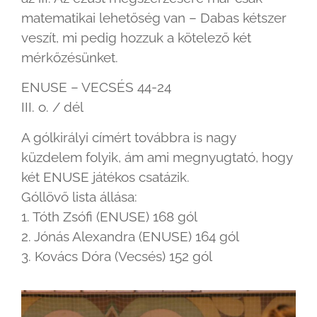
matematikai lehetőség van – Dabas kétszer
veszít, mi pedig hozzuk a kötelező két
mérkőzésünket.
ENUSE – VECSÉS 44-24
III. o. / dél
A gólkirályi címért továbbra is nagy
küzdelem folyik, ám ami megnyugtató, hogy
két ENUSE játékos csatázik.
Góllövő lista állása:
1. Tóth Zsófi (ENUSE) 168 gól
2. Jónás Alexandra (ENUSE) 164 gól
3. Kovács Dóra (Vecsés) 152 gól