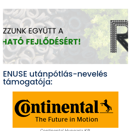
ENUSE utánpótlás-nevelés
támogatója:
Continental Hungaria Kft.