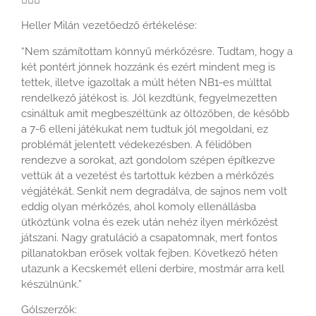
Heller Milán vezetőedző értékelése:
“Nem számítottam könnyű mérkőzésre. Tudtam, hogy a
két pontért jönnek hozzánk és ezért mindent meg is
tettek, illetve igazoltak a múlt héten NB1-es múlttal
rendelkező játékost is. Jól kezdtünk, fegyelmezetten
csináltuk amit megbeszéltünk az öltözőben, de később
a 7-6 elleni játékukat nem tudtuk jól megoldani, ez
problémát jelentett védekezésben. A félidőben
rendezve a sorokat, azt gondolom szépen építkezve
vettük át a vezetést és tartottuk kézben a mérkőzés
végjátékát. Senkit nem degradálva, de sajnos nem volt
eddig olyan mérkőzés, ahol komoly ellenállásba
ütköztünk volna és ezek után nehéz ilyen mérkőzést
játszani. Nagy gratuláció a csapatomnak, mert fontos
pillanatokban erősek voltak fejben. Következő héten
utazunk a Kecskemét elleni derbire, mostmár arra kell
készülnünk.”
Gólszerzők: