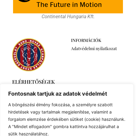
Continental Hungaria Kft.
INFORMÁCIÓK
Adatvédelmi nyilatkozat
ELÉRHETŐSÉGEK
2768 Újszilvás,
Fontosnak tartjuk az adatok védelmét
Ábrahámtelek 511/A
+36 30 6259746
A böngészési élmény fokozása, a személyre szabott
euronovexuse@gmail.com
hirdetések vagy tartalmak megjelenítése, valamint a
forgalom elemzése érdekében sütiket (cookie) használunk.
A "Mindet elfogadom" gombra kattintva hozzájárulhat a
sütik használatához.