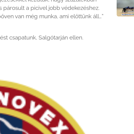
is párosult a picivel jobb védekezéshez.
őven van még munka, ami előttünk áll…”
st csapatunk, Salgótarján ellen.