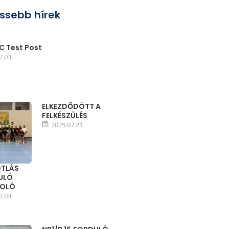
issebb hírek
 Test Post
2.03.
ELKEZDŐDÖTT A
FELKÉSZÜLÉS
2025.07.21.
TLÁS
DULÓ
MOLÓ
2.04.