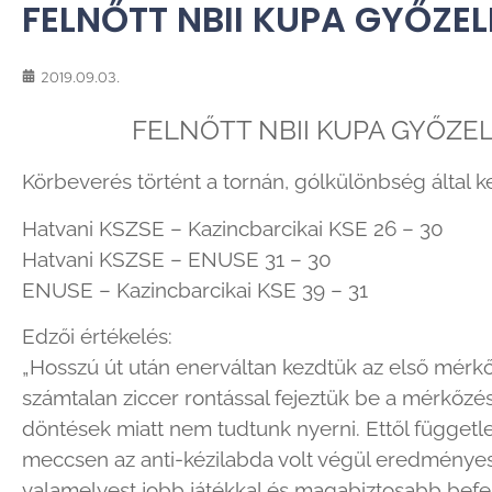
FELNŐTT NBII KUPA GYŐZE
2019.09.03.
FELNŐTT NBII KUPA GYŐZE
Körbeverés történt a tornán, gólkülönbség által k
Hatvani KSZSE – Kazincbarcikai KSE 26 – 30
Hatvani KSZSE – ENUSE 31 – 30
ENUSE – Kazincbarcikai KSE 39 – 31
Edzői értékelés:
„Hosszú út után enerváltan kezdtük az első mérkő
számtalan ziccer rontással fejeztük be a mérkőzést
döntések miatt nem tudtunk nyerni. Ettől függetle
meccsen az anti-kézilabda volt végül eredményes
valamelyest jobb játékkal és magabiztosabb befe