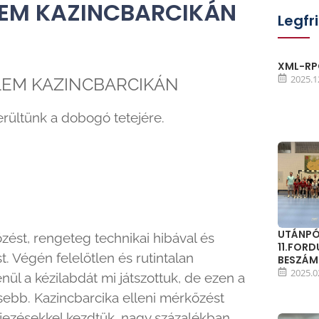
LEM KAZINCBARCIKÁN
Legfr
XML-RPC
2025.1
LEM KAZINCBARCIKÁN
erültünk a dobogó tetejére.
UTÁNPÓ
zést, rengeteg technikai hibával és
11.FOR
. Végén felelőtlen és rutintalan
BESZÁ
2025.0
nül a kézilabdát mi játszottuk, de ezen a
ebb. Kazincbarcika elleni mérkőzést
jezésekkel kezdtük, nagy százalékban