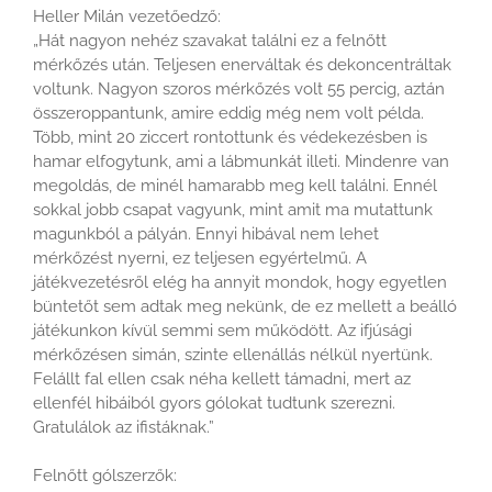
Heller Milán vezetőedző:
„Hát nagyon nehéz szavakat találni ez a felnőtt
mérkőzés után. Teljesen enerváltak és dekoncentráltak
voltunk. Nagyon szoros mérkőzés volt 55 percig, aztán
összeroppantunk, amire eddig még nem volt példa.
Több, mint 20 ziccert rontottunk és védekezésben is
hamar elfogytunk, ami a lábmunkát illeti. Mindenre van
megoldás, de minél hamarabb meg kell találni. Ennél
sokkal jobb csapat vagyunk, mint amit ma mutattunk
magunkból a pályán. Ennyi hibával nem lehet
mérkőzést nyerni, ez teljesen egyértelmű. A
játékvezetésről elég ha annyit mondok, hogy egyetlen
büntetőt sem adtak meg nekünk, de ez mellett a beálló
játékunkon kívül semmi sem működött. Az ifjúsági
mérkőzésen simán, szinte ellenállás nélkül nyertünk.
Felállt fal ellen csak néha kellett támadni, mert az
ellenfél hibáiból gyors gólokat tudtunk szerezni.
Gratulálok az ifistáknak.”
Felnőtt gólszerzők: