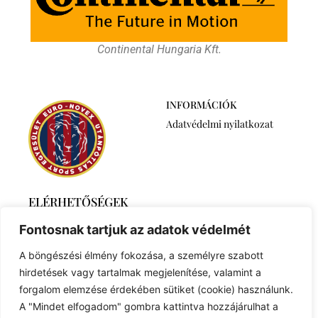
Continental Hungaria Kft.
INFORMÁCIÓK
Adatvédelmi nyilatkozat
ELÉRHETŐSÉGEK
2768 Újszilvás,
Fontosnak tartjuk az adatok védelmét
Ábrahámtelek 511/A
+36 30 6259746
A böngészési élmény fokozása, a személyre szabott
euronovexuse@gmail.com
hirdetések vagy tartalmak megjelenítése, valamint a
forgalom elemzése érdekében sütiket (cookie) használunk.
A "Mindet elfogadom" gombra kattintva hozzájárulhat a