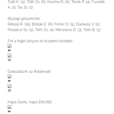
Tutti K. (9), Tóth Zs. (6), Kozma D. (6), Török P. (4), Fundák
A. (1), Tar Zs. (1)
Ifjúsági gólszerzők:
Rékasi R. (15), Bobák E. (6), Fehér D. (5), Dankuly V. (5),
Porpáczi Sz. (5), Tóth Zs. (4), Mészáros D. (3), Tóth B. (3)
Fel a fejjel lányok és küzdeni tovább!
Gratulálunk az ifistáknak!
Hajrá Szele, hajrá ENUSE!