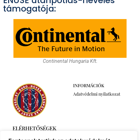
ENUSE utánpótlás-nevelés
támogatója:
Continental Hungaria Kft.
INFORMÁCIÓK
Adatvédelmi nyilatkozat
ELÉRHETŐSÉGEK
2768 Újszilvás,