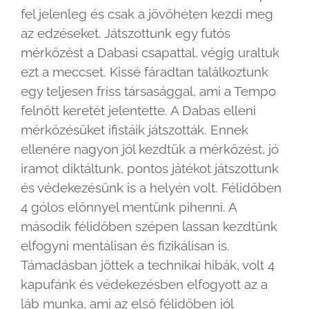
fel jelenleg és csak a jövőhéten kezdi meg
az edzéseket. Játszottunk egy futós
mérkőzést a Dabasi csapattal, végig uraltuk
ezt a meccset. Kissé fáradtan találkoztunk
egy teljesen friss társasággal, ami a Tempo
felnőtt keretét jelentette. A Dabas elleni
mérkőzésüket ifistáik játszották. Ennek
ellenére nagyon jól kezdtük a mérkőzést, jó
iramot diktáltunk, pontos játékot játszottunk
és védekezésünk is a helyén volt. Félidőben
4 gólos előnnyel mentünk pihenni. A
második félidőben szépen lassan kezdtünk
elfogyni mentálisan és fizikálisan is.
Támadásban jöttek a technikai hibák, volt 4
kapufánk és védekezésben elfogyott az a
láb munka, ami az első félidőben jól