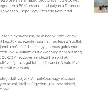
lső osztály harmadik fordulójában. Az első két
degenben a Békéscsaba, hazai pályán a Debrecen
sikerült a Csepeli együttes fölé kerekedni.
ll ezen a mérkőzésen, ha mindenki 100%-ot fog
ul kezdtük, az ellenfél azonnal meglépett 3 góllal.
nk jönni a mérkőzésbe és egy 3 perces gólcsendet
 vezettünk. A hullámvasút ekkor még nem állt meg,
. (18-20) A félidőben rendeztük a sorokat,
tével újra 4-5 gól lett a differencia. A hátralévő
sikerült nyernünk.
 elégedett vagyok. A mérkőzés nagy részében
yen akarat, taktikai fegyelem jellemez minket,
imnak!