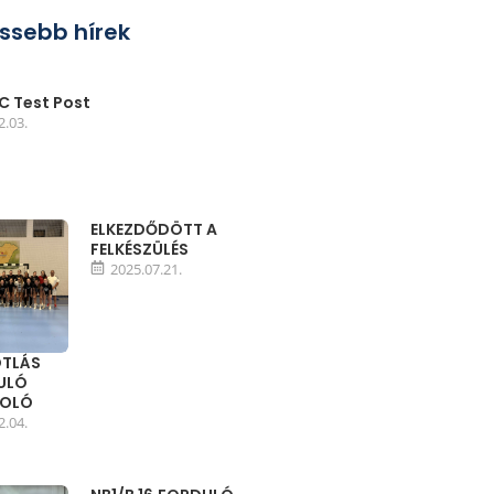
issebb hírek
 Test Post
2.03.
ELKEZDŐDÖTT A
FELKÉSZÜLÉS
2025.07.21.
TLÁS
DULÓ
MOLÓ
2.04.