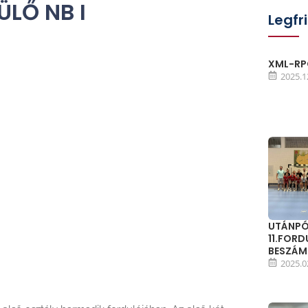
ÜLŐ NB I
Legfr
XML-RPC
2025.1
UTÁNPÓ
11.FOR
BESZÁ
2025.0