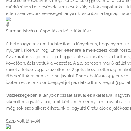
Serdülő korosztályunk megszerezte első győzelmét a serdülő e
mérkőzésen betegségek, sérülések súlytották csapatunkat. I
ellen szenvedtek vereséget lányaink, azonban a tegnapi napon 
Surman István utánpótlás edző értékelése:
A héten igyekeztem tudatosítani a lányokban, hogy nyerni ke
nyújtani, sikerülni fog. Ennek ellenére a mérkőzést kicsit rossz
Az akaratunkat jól mutatja, hogy szinte azonnal vissza tudtu
követően, át is vettük a vezetést. A 20. percben már 6 góllal
mivel a félidő végére az ellenfél 2 gólra közelített meg minket
átbeszéltük miben kellene javulni. Ennek hatására 4-5 perc eltel
időben ezzel a különbséggel jól gazdálkodtunk, végül 3 góllal 
Összességében a lányok hozzáállásával és akaratával nagyon
sikerült megvalósítani, amit kértem. Amennyiben továbbra is il
még sok szép sikert érhetünk el együtt! Gratulálok a játékosa
Szép volt lányok!