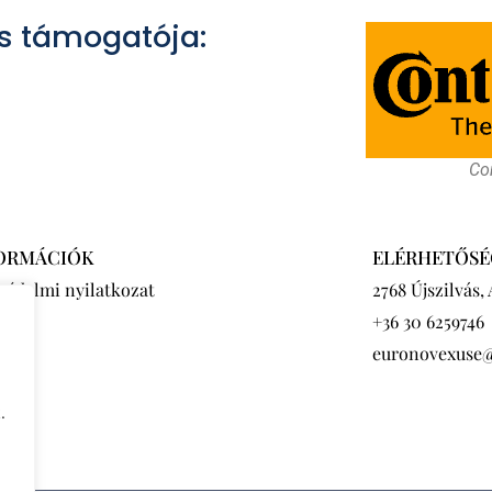
s támogatója:
Con
ORMÁCIÓK
ELÉRHETŐSÉ
védelmi nyilatkozat
2768 Újszilvás,
+36 30 6259746
euronovexuse
.