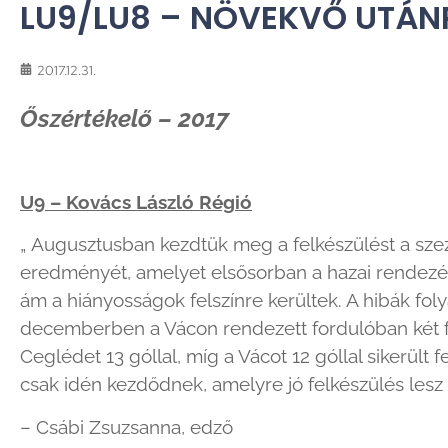
LU9/LU8 – NÖVEKVŐ UTÁN
2017.12.31.
Őszértékelő – 2017
U9 – Kovács László Régió
„ Augusztusban kezdtük meg a felkészülést a sze
eredményét, amelyet elsősorban a hazai rendez
ám a hiányosságok felszínre kerültek. A hibák foly
decemberben a Vácon rendezett fordulóban két f
Ceglédet 13 góllal, míg a Vácot 12 góllal sikerült
csak idén kezdődnek, amelyre jó felkészülés lesz a
– Csábi Zsuzsanna, edző