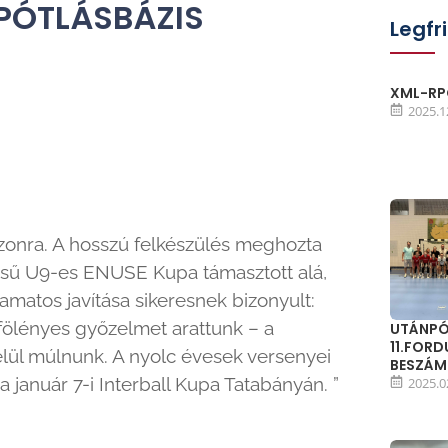
PÓTLÁSBÁZIS
Legfr
XML-RPC
2025.1
zonra. A hosszú felkészülés meghozta
ésű U9-es ENUSE Kupa támasztott alá,
amatos javítása sikeresnek bizonyult:
ölényes győzelmet arattunk – a
UTÁNPÓ
11.FOR
 felül múlnunk. A nyolc évesek versenyei
BESZÁ
 január 7-i Interball Kupa Tatabányán. ”
2025.0