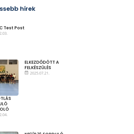
issebb hírek
 Test Post
2.03.
ELKEZDŐDÖTT A
FELKÉSZÜLÉS
2025.07.21.
TLÁS
DULÓ
MOLÓ
2.04.