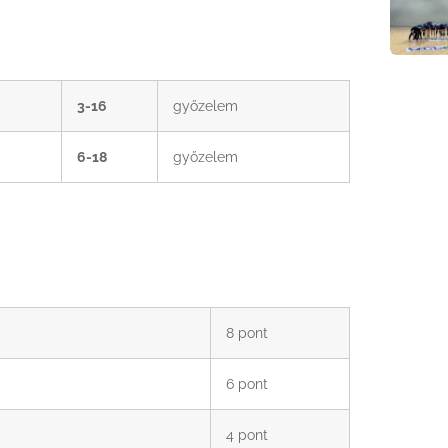
3-16
győzelem
6-18
győzelem
8 pont
6 pont
4 pont