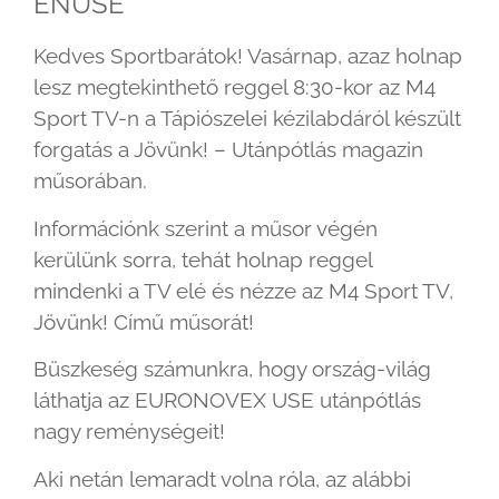
ENUSE
Kedves Sportbarátok! Vasárnap, azaz holnap
lesz megtekinthető reggel 8:30-kor az M4
Sport TV-n a Tápiószelei kézilabdáról készült
forgatás a Jövünk! – Utánpótlás magazin
műsorában.
Információnk szerint a műsor végén
kerülünk sorra, tehát holnap reggel
mindenki a TV elé és nézze az M4 Sport TV,
Jövünk! Című műsorát!
Büszkeség számunkra, hogy ország-világ
láthatja az EURONOVEX USE utánpótlás
nagy reménységeit!
Aki netán lemaradt volna róla, az alábbi