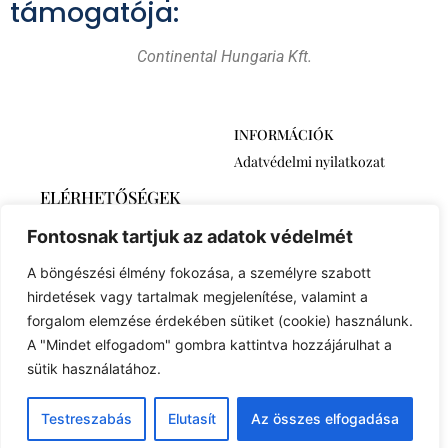
támogatója:
Continental Hungaria Kft.
INFORMÁCIÓK
Adatvédelmi nyilatkozat
ELÉRHETŐSÉGEK
2768 Újszilvás,
Fontosnak tartjuk az adatok védelmét
Ábrahámtelek 511/A
+36 30 6259746
A böngészési élmény fokozása, a személyre szabott
euronovexuse@gmail.com
hirdetések vagy tartalmak megjelenítése, valamint a
forgalom elemzése érdekében sütiket (cookie) használunk.
A "Mindet elfogadom" gombra kattintva hozzájárulhat a
sütik használatához.
© 2023 Created with
Royal Elementor Addons
Testreszabás
Elutasít
Az összes elfogadása