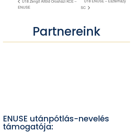
U18 ENUSE – Eszterházy
U18 Zengő Alföld Orosházi KCE –
ENUSE
SC
Partnereink
ENUSE utánpótlás-nevelés
támogatója: