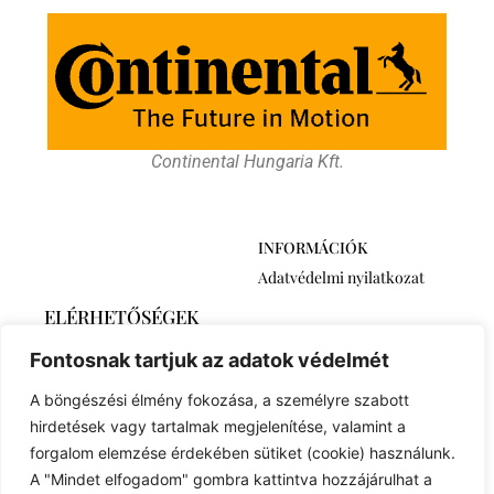
Continental Hungaria Kft.
INFORMÁCIÓK
Adatvédelmi nyilatkozat
ELÉRHETŐSÉGEK
2768 Újszilvás,
Fontosnak tartjuk az adatok védelmét
Ábrahámtelek 511/A
+36 30 6259746
A böngészési élmény fokozása, a személyre szabott
euronovexuse@gmail.com
hirdetések vagy tartalmak megjelenítése, valamint a
forgalom elemzése érdekében sütiket (cookie) használunk.
A "Mindet elfogadom" gombra kattintva hozzájárulhat a