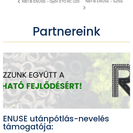
NB1/B ENUSE – SZISE
NB1/B ENUSE – Győri ETO KC U20
Partnereink
ENUSE utánpótlás-nevelés
támogatója: