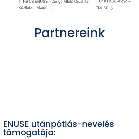
U18 FKSE-Algyő –
NB1/B ENUSE – Zengő Alföld Orosházi
Kézilabda Akadémia
ENUSE
Partnereink
ENUSE utánpótlás-nevelés
támogatója: