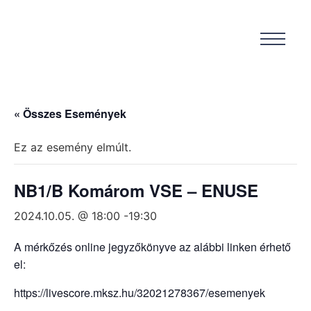
« Összes Események
Ez az esemény elmúlt.
NB1/B Komárom VSE – ENUSE
2024.10.05. @ 18:00
-
19:30
A mérkőzés online jegyzőkönyve az alábbi linken érhető
el:
https://livescore.mksz.hu/32021278367/esemenyek