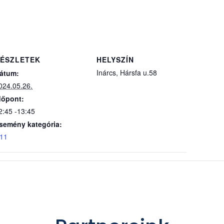
ÉSZLETEK
HELYSZÍN
Inárcs, Hársfa u.58
átum:
024.05.26.
dőpont:
2:45 -13:45
semény kategória:
11