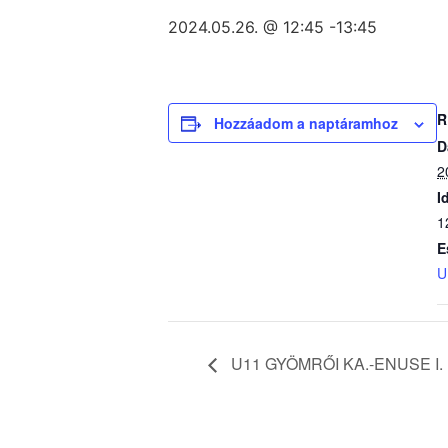
2024.05.26. @ 12:45
-
13:45
R
Hozzáadom a naptáramhoz
D
2
I
1
E
U
U11 GYÖMRŐI KA.-ENUSE I.