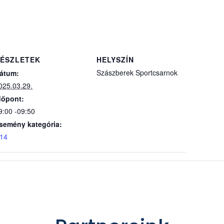
ÉSZLETEK
HELYSZÍN
Szászberek Sportcsarnok
átum:
025.03.29.
dőpont:
9:00 -09:50
semény kategória:
14