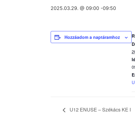
2025.03.29. @ 09:00
-
09:50
R
Hozzáadom a naptáramhoz
D
2
I
0
E
U
U12 ENUSE – Székács KE I