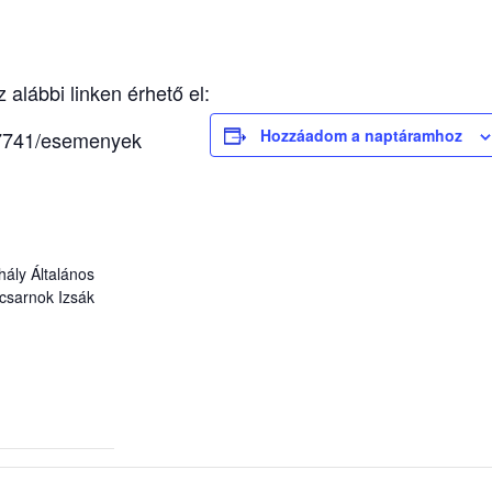
alábbi linken érhető el:
Hozzáadom a naptáramhoz
87741/esemenyek
hály Általános
tcsarnok Izsák