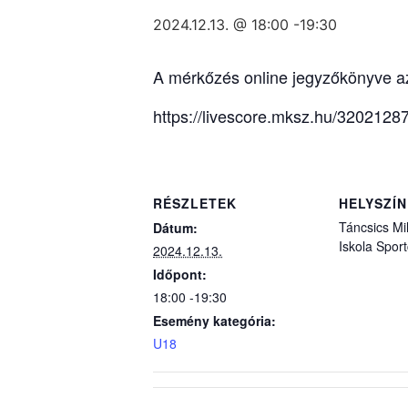
2024.12.13. @ 18:00
-
19:30
A mérkőzés online jegyzőkönyve az 
https://livescore.mksz.hu/320212
RÉSZLETEK
HELYSZÍN
Táncsics Mi
Dátum:
Iskola Spor
2024.12.13.
Időpont:
18:00 -19:30
Esemény kategória:
U18