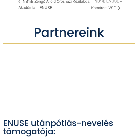
NB1/B ENUSE –
NB1/B Zengő Alföld Orosházi Kézilabda
Akadémia – ENUSE
Komárom VSE
Partnereink
ENUSE utánpótlás-nevelés
támogatója: