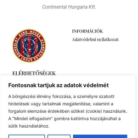
Continental Hungaria Kft.
INFORMÁCIÓK
Adatvédelmi nyilatkozat
ELÉRHETŐSÉGEK
2768 Újszilvás,
Fontosnak tartjuk az adatok védelmét
Ábrahámtelek 511/A
+36 30 6259746
A böngészési élmény fokozása, a személyre szabott
euronovexuse@gmail.com
hirdetések vagy tartalmak megjelenítése, valamint a
forgalom elemzése érdekében sütiket (cookie) használunk.
A "Mindet elfogadom" gombra kattintva hozzájárulhat a
sütik használatához.
© 2023 Created with
Royal Elementor Addons