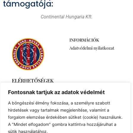
támogatója:
Continental Hungaria Kft.
INFORMÁCIÓK
Adatvédelmi nyilatkozat
ELÉRHETŐSÉGEK
2768 Újszilvás,
Fontosnak tartjuk az adatok védelmét
Ábrahámtelek 511/A
+36 30 6259746
A böngészési élmény fokozása, a személyre szabott
euronovexuse@gmail.com
hirdetések vagy tartalmak megjelenítése, valamint a
forgalom elemzése érdekében sütiket (cookie) használunk.
A "Mindet elfogadom" gombra kattintva hozzájárulhat a
sütik használatához.