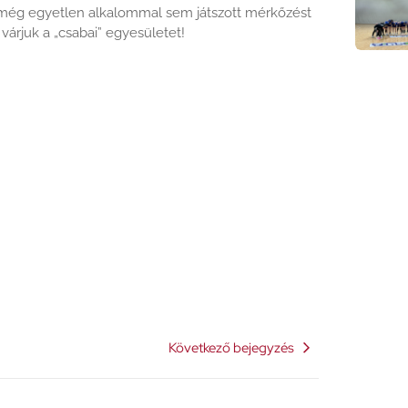
még egyetlen alkalommal sem játszott mérkőzést
 várjuk a „csabai” egyesületet!
Következő bejegyzés