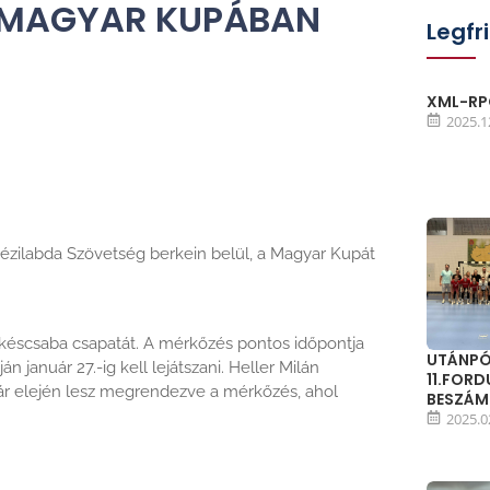
A MAGYAR KUPÁBAN
Legfr
XML-RPC
2025.1
Kézilabda Szövetség berkein belül, a Magyar Kupát
ékéscsaba csapatát. A mérkőzés pontos időpontja
UTÁNPÓ
n január 27.-ig kell lejátszani. Heller Milán
11.FOR
r elején lesz megrendezve a mérkőzés, ahol
BESZÁ
2025.0