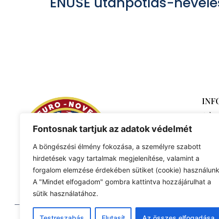
ENUSE utánpótlás-nevelé
INF
Adat
Fontosnak tartjuk az adatok védelmét
A böngészési élmény fokozása, a személyre szabott
hirdetések vagy tartalmak megjelenítése, valamint a
forgalom elemzése érdekében sütiket (cookie) használunk
A "Mindet elfogadom" gombra kattintva hozzájárulhat a
sütik használatához.
Testreszabás
Elutasít
Az összes elfogadása