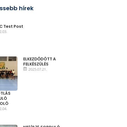
issebb hírek
 Test Post
2.03.
ELKEZDŐDÖTT A
FELKÉSZÜLÉS
2025.07.21.
TLÁS
DULÓ
MOLÓ
2.04.