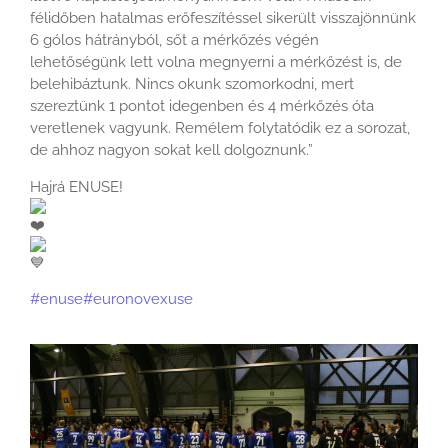
félidőben hatalmas erőfeszítéssel sikerült visszajönnünk
6 gólos hátrányból, sőt a mérkőzés végén
lehetőségünk lett volna megnyerni a mérkőzést is, de
belehibáztunk. Nincs okunk szomorkodni, mert
szereztünk 1 pontot idegenben és 4 mérkőzés óta
veretlenek vagyunk. Remélem folytatódik ez a sorozat,
de ahhoz nagyon sokat kell dolgoznunk.”
Hajrá ENUSE!
#enuse
#euronovexuse