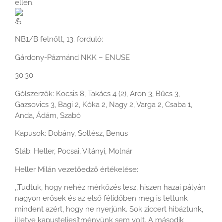
ellen.
NB1/B felnőtt, 13. forduló:
Gárdony-Pázmánd NKK – ENUSE
30:30
Gólszerzők: Kocsis 8, Takács 4 (2), Aron 3, Bűcs 3,
Gazsovics 3, Bagi 2, Kóka 2, Nagy 2, Varga 2, Csaba 1,
Anda, Ádám, Szabó
Kapusok: Dobány, Soltész, Benus
Stáb: Heller, Pocsai, Vitányi, Molnár
Heller Milán vezetőedző értékelése:
,,Tudtuk, hogy nehéz mérkőzés lesz, hiszen hazai pályán
nagyon erősek és az első félidőben meg is tettünk
mindent azért, hogy ne nyerjünk. Sok ziccert hibáztunk,
illetve kapusteljesítményünk sem volt. A második