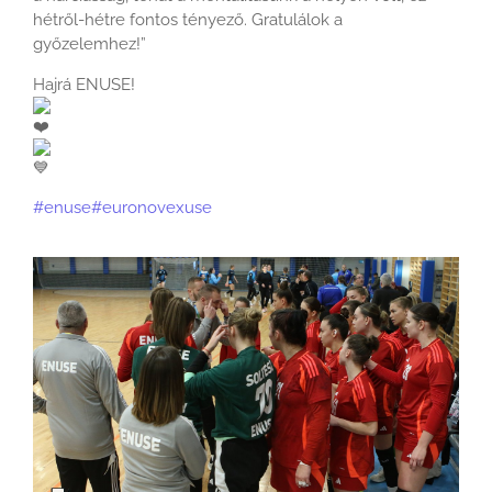
hétről-hétre fontos tényező. Gratulálok a
győzelemhez!”
Hajrá ENUSE!
#enuse
#euronovexuse