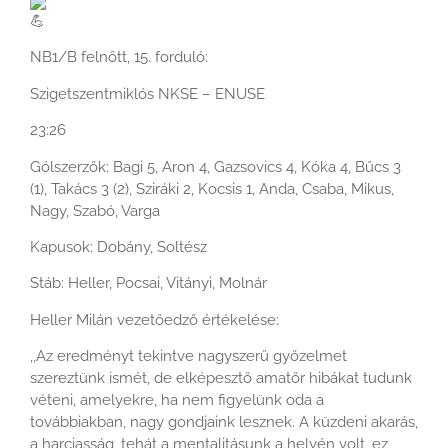
NB1/B felnőtt, 15. forduló:
Szigetszentmiklós NKSE – ENUSE
23:26
Gólszerzők: Bagi 5, Aron 4, Gazsovics 4, Kóka 4, Bűcs 3
(1), Takács 3 (2), Sziráki 2, Kocsis 1, Anda, Csaba, Mikus,
Nagy, Szabó, Varga
Kapusok: Dobány, Soltész
Stáb: Heller, Pocsai, Vitányi, Molnár
Heller Milán vezetőedző értékelése:
,,Az eredményt tekintve nagyszerű győzelmet
szereztünk ismét, de elképesztő amatőr hibákat tudunk
véteni, amelyekre, ha nem figyelünk oda a
továbbiakban, nagy gondjaink lesznek. A küzdeni akarás,
a harciasság, tehát a mentalitásunk a helyén volt, ez