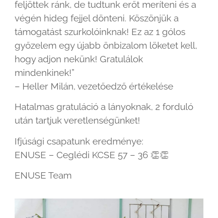
feljöttek ránk, de tudtunk er
őt meríteni és a
végén hideg fejjel dönteni. Köszönjük a
támogatást szurkolóinknak! Ez az 1 gólos
győzelem egy újabb önbizalom löketet kell,
hogy adjon nekünk! Gratulálok
mindenkinek!”
– Heller Milán, vezetőedző értékelése
Hatalmas gratuláció a lányoknak, 2 forduló
után tartjuk veretlenségünket!
Ifjúsági csapatunk eredménye:
ENUSE – Ceglédi KCSE 57 – 36
👏
👏
ENUSE Team