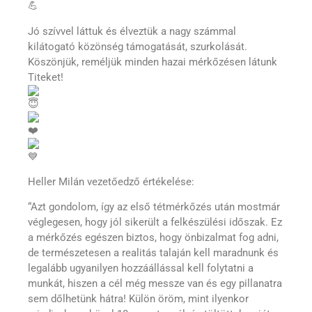
Jó szívvel láttuk és élveztük a nagy számmal
kilátogató közönség támogatását, szurkolását.
Köszönjük, reméljük minden hazai mérkőzésen látunk
Titeket!
Heller Milán vezetőedző értékelése:
“Azt gondolom, így az első tétmérkőzés után mostmár
véglegesen, hogy jól sikerült a felkészülési időszak. Ez
a mérkőzés egészen biztos, hogy önbizalmat fog adni,
de természetesen a realitás talaján kell maradnunk és
legalább ugyanilyen hozzáállással kell folytatni a
munkát, hiszen a cél még messze van és egy pillanatra
sem dőlhetünk hátra! Külön öröm, mint ilyenkor