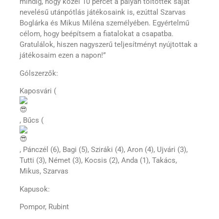
mindig, hogy közel 10 percet a pályán töltöttek saját
nevelésű utánpótlás játékosaink is, ezúttal Szarvas
Boglárka és Mikus Miléna személyében. Egyértelmű
célom, hogy beépítsem a fiatalokat a csapatba.
Gratulálok, hiszen nagyszerű teljesítményt nyújtottak a
játékosaim ezen a napon!”
Gólszerzők:
Kaposvári (
, Bűcs (
, Pánczél (6), Bagi (5), Sziráki (4), Aron (4), Ujvári (3),
Tutti (3), Német (3), Kocsis (2), Anda (1), Takács,
Mikus, Szarvas
Kapusok:
Pompor, Rubint