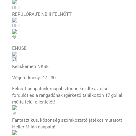
REPÜLŐRAJT, NB II FELNŐTT
ENUSE
Kecskeméti NKSE
Végeredmény: 47 : 30
Felnőtt csapatunk magabiztosan kezdte az első
fordulót és a rangadónak ígérkező találkozón 17 góllal
múlta felül ellenfelét!
Fantasztikus, közönség szórakoztató játékot mutatott
Heller Milán csapata!