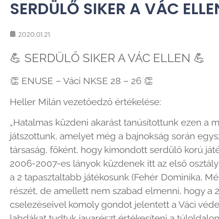
SERDÜLŐ SIKER A VÁC ELLE
2020.01.21.
💪
SERDÜLŐ SIKER A VÁC ELLEN
💪
👏
ENUSE – Váci NKSE 28 – 26
👏
Heller Milán vezetőedző értékelése:
„Hatalmas küzdeni akarást tanúsítottunk ezen a ma
játszottunk, amelyet még a bajnokság során egysze
társaság, főként, hogy kimondott serdülő korú já
2006-2007-es lányok küzdenek itt az első osztály
a 2 tapasztaltabb játékosunk (Fehér Dominika, Més
részét, de amellett nem szabad elmenni, hogy a 2
cselezéseivel komoly gondot jelentett a Váci véd
labdákat tudtuk javarészt értékesíteni a túloldalo