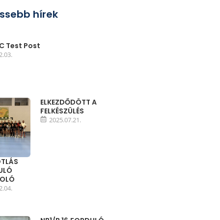
issebb hírek
 Test Post
2.03.
ELKEZDŐDÖTT A
FELKÉSZÜLÉS
2025.07.21.
TLÁS
DULÓ
MOLÓ
2.04.