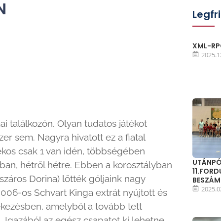
N
Legfr
XML-RPC
2025.1
i találkozón. Olyan tudatos játékot
r sem. Nagyra hivatott ez a fiatal
tékos csak 1 van idén, többségében
UTÁNPÓ
ban, hétről hétre. Ebben a korosztályban
11.FOR
záros Dorina) lőtték góljaink nagy
BESZÁ
2025.0
006-os Schvart Kinga extrát nyújtott és
ekezésben, amelyből a tovább tett
n. Igazából az egész csapatot ki lehetne