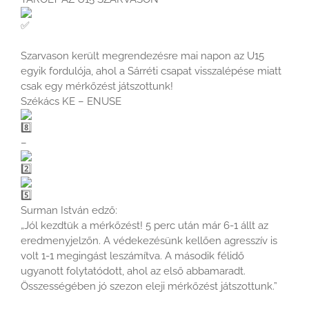
Szarvason került megrendezésre mai napon az U15
egyik fordulója, ahol a Sárréti csapat visszalépése miatt
csak egy mérkőzést játszottunk!
Székács KE – ENUSE
–
Surman István edző:
„Jól kezdtük a mérkőzést! 5 perc után már 6-1 állt az
eredmenyjelzőn. A védekezésünk kellően agresszív is
volt 1-1 megingást leszámítva. A második félidő
ugyanott folytatódott, ahol az első abbamaradt.
Összességében jó szezon eleji mérkőzést játszottunk.”