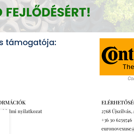
s támogatója:
Con
ORMÁCIÓK
ELÉRHETŐSÉ
védelmi nyilatkozat
2768 Újszilvás,
+36 30 6259746
euronovexuse