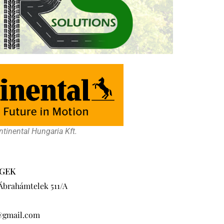
tinental Hungaria Kft.
GEK
 Ábrahámtelek 511/A
@gmail.com