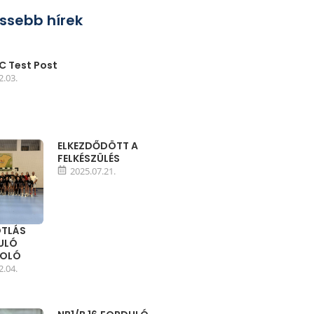
issebb hírek
 Test Post
2.03.
ELKEZDŐDÖTT A
FELKÉSZÜLÉS
2025.07.21.
TLÁS
DULÓ
MOLÓ
2.04.