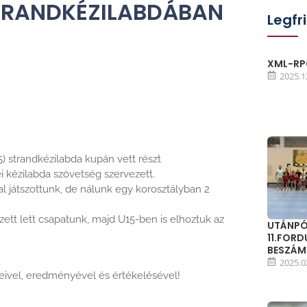
TRANDKÉZILABDÁBAN
Legfr
XML-RPC
2025.1
) strandkézilabda kupán vett részt
kézilabda szövetség szervezett.
al játszottunk, de nálunk egy korosztályban 2
zett lett csapatunk, majd U15-ben is elhoztuk az
UTÁNPÓ
11.FOR
BESZÁ
2025.0
ivel, eredményével és értékelésével!