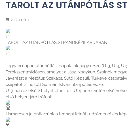
TAROLT AZ UTÁNPÓTLÁS S
2020.09.01.
TAROLT AZ UTÁNPÓTLÁS STRANDKÉZILABDÁBAN
Tegnapi napon utánpótlás csapataink nagy része (U13, U14, U15
Törökszentmiklóson, amelyet a Jász-Nagykun-Szolnok megyei 
Javarészt a Mezőtúr, Székács, Sütő Kézisuli, Túrkeve csapataiv
csapatot is indított Surman István utánpótlás edző.
U13-ban az első 2 helyet elhoztuk, U14-ben szintén első helye
első helyért járó trófeát!
Hamarosan jelentkezünk a tegnapi felnőtt edzőmérkőzés képe