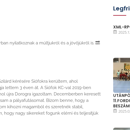
Legfr
XML-RPC
2025.1
ban nyilatkoznak a múltjukról és a jövőjükről is.
🔜
zilárd kérésére Siófokra kerültem, ahol
gja lettem 3 éven át. A Siófok KC-val 2019-ben
hol újra Dorogra igazoltam. Decemberben keresett
UTÁNPÓ
ssam a pályafutásomat. Bízom benne, hogy a
11.FOR
BESZÁ
m kihozni magamból és szeretnék stabil,
2025.0
 hogy nagy sikereket fogunk elérni és teljesítjük