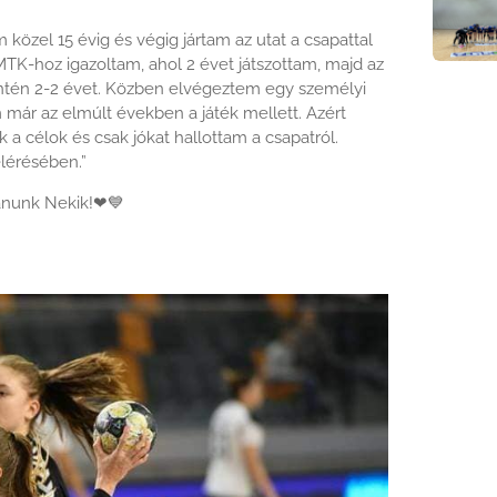
közel 15 évig és végig jártam az utat a csapattal
TK-hoz igazoltam, ahol 2 évet játszottam, majd az
ntén 2-2 évet. Közben elvégeztem egy személyi
m már az elmúlt években a játék mellett. Azért
 a célok és csak jókat hallottam a csapatról.
elérésében.”
ánunk Nekik!
❤
💙