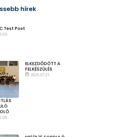
issebb hírek
 Test Post
2.03.
ELKEZDŐDÖTT A
FELKÉSZÜLÉS
2025.07.21.
TLÁS
DULÓ
MOLÓ
2.04.