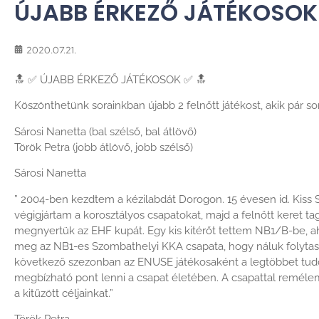
ÚJABB ÉRKEZŐ JÁTÉKOSOK
2020.07.21.
🔝
✅
ÚJABB ÉRKEZŐ JÁTÉKOSOK
✅
🔝
Köszönthetünk sorainkban újabb 2 felnőtt játékost, akik pár sor
Sárosi Nanetta (bal szélső, bal átlövő)
Török Petra (jobb átlövő, jobb szélső)
Sárosi Nanetta
” 2004-ben kezdtem a kézilabdát Dorogon. 15 évesen id. Kiss S
végigjártam a korosztályos csapatokat, majd a felnőtt keret ta
megnyertük az EHF kupát. Egy kis kitérőt tettem NB1/B-be, a
meg az NB1-es Szombathelyi KKA csapata, hogy náluk folyta
következő szezonban az ENUSE játékosaként a legtöbbet tudo
megbízható pont lenni a csapat életében. A csapattal remélem,
a kitűzött céljainkat.”
Török Petra