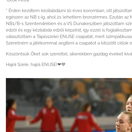
” Érden kezdtem kézilabdázni 10 éves koromban, ott játszottam 
egészen az NB 1-ig, ahol 2x lehettem bronzérmes. Ezután az M
NB1/B-s Szentendrében és a VS Dunakesziben játszottam szi
edzői és egy kézilabda edzői képzést, így ezzel is foglalkozta
választottam a Tápioszelei ENUSE csapatát, mert szimpatikusak
Szeretném a játékommal segíteni a csapatot a kitűzött célok 
Köszöntsük Őket sok szerettel, sikerekben gazdag éveket kív
Hajrá Szele, hajrá ENUSE!
❤
💙