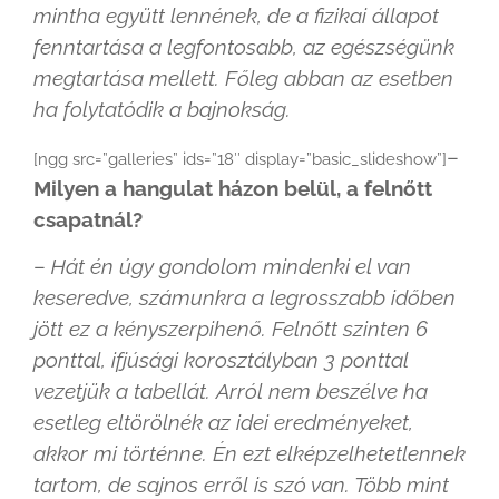
mintha együtt lennének, de a fizikai állapot
fenntartása a legfontosabb, az egészségünk
megtartása mellett. Főleg abban az esetben
ha folytatódik a bajnokság.
–
[ngg src=”galleries” ids=”18″ display=”basic_slideshow”]
Milyen a hangulat házon belül, a felnőtt
csapatnál?
–
Hát én úgy gondolom mindenki el van
keseredve, számunkra a legrosszabb időben
jött ez a kényszerpihenő. Felnőtt szinten 6
ponttal, ifjúsági korosztályban 3 ponttal
vezetjük a tabellát. Arról nem beszélve ha
esetleg eltörölnék az idei eredményeket,
akkor mi történne. Én ezt elképzelhetetlennek
tartom, de sajnos erről is szó van. Több mint