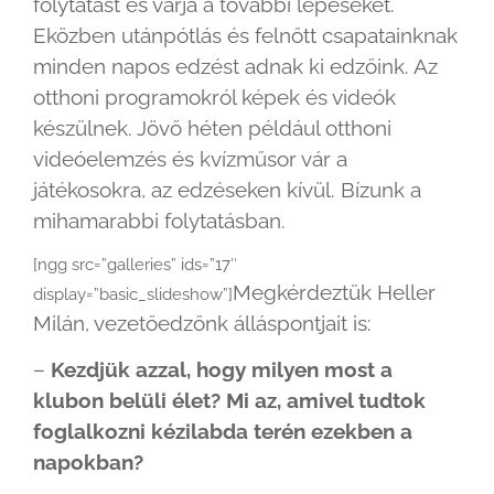
folytatást és várja a további lépéseket.
Eközben utánpótlás és felnőtt csapatainknak
minden napos edzést adnak ki edzőink. Az
otthoni programokról képek és videók
készülnek. Jövő héten például otthoni
videóelemzés és kvízműsor vár a
játékosokra, az edzéseken kívül. Bízunk a
mihamarabbi folytatásban.
[ngg src=”galleries” ids=”17″
Megkérdeztük Heller
display=”basic_slideshow”]
Milán, vezetőedzőnk álláspontjait is:
–
Kezdjük azzal, hogy milyen most a
klubon belüli élet? Mi az, amivel tudtok
foglalkozni kézilabda terén ezekben a
napokban?