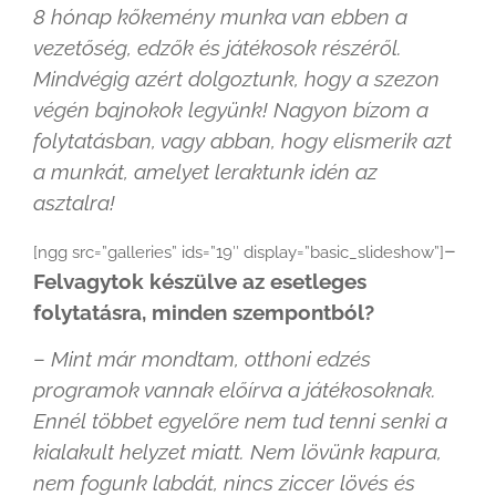
8 hónap kőkemény munka van ebben a
vezetőség, edzők és játékosok részéről.
Mindvégig azért dolgoztunk, hogy a szezon
végén bajnokok legyünk! Nagyon bízom a
folytatásban, vagy abban, hogy elismerik azt
a munkát, amelyet leraktunk idén az
asztalra!
–
[ngg src=”galleries” ids=”19″ display=”basic_slideshow”]
Felvagytok készülve az esetleges
folytatásra, minden szempontból?
–
Mint már mondtam, otthoni edzés
programok vannak előírva a játékosoknak.
Ennél többet egyelőre nem tud tenni senki a
kialakult helyzet miatt. Nem lövünk kapura,
nem fogunk labdát, nincs ziccer lövés és