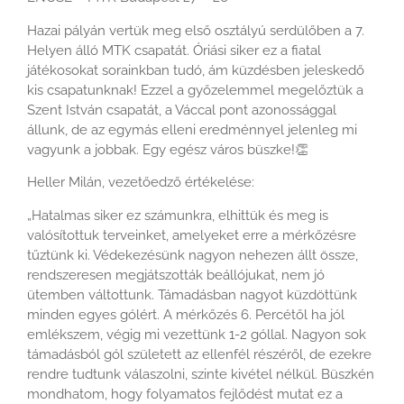
Hazai pályán vertük meg első osztályú serdülőben a 7.
Helyen álló MTK csapatát. Óriási siker ez a fiatal
játékosokat sorainkban tudó, ám küzdésben jeleskedő
kis csapatunknak! Ezzel a győzelemmel megelőztük a
Szent István csapatát, a Váccal pont azonossággal
állunk, de az egymás elleni eredménnyel jelenleg mi
vagyunk a jobbak. Egy egész város büszke!
👏
Heller Milán, vezetőedző értékelése:
„Hatalmas siker ez számunkra, elhittük és meg is
valósítottuk terveinket, amelyeket erre a mérkőzésre
tűztünk ki. Védekezésünk nagyon nehezen állt össze,
rendszeresen megjátszották beállójukat, nem jó
ütemben váltottunk. Támadásban nagyot küzdöttünk
minden egyes gólért. A mérkőzés 6. Percétől ha jól
emlékszem, végig mi vezettünk 1-2 góllal. Nagyon sok
támadásból gól született az ellenfél részéről, de ezekre
rendre tudtunk válaszolni, szinte kivétel nélkül. Büszkén
mondhatom, hogy folyamatos fejlődést mutat ez a