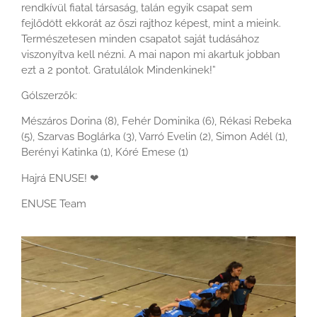
rendkívül fiatal társaság, talán egyik csapat sem
fejlődött ekkorát az őszi rajthoz képest, mint a mieink.
Természetesen minden csapatot saját tudásához
viszonyítva kell nézni. A mai napon mi akartuk jobban
ezt a 2 pontot. Gratulálok Mindenkinek!”
Gólszerzők:
Mészáros Dorina (8), Fehér Dominika (6), Rékasi Rebeka
(5), Szarvas Boglárka (3), Varró Evelin (2), Simon Adél (1),
Berényi Katinka (1), Kóré Emese (1)
Hajrá ENUSE!
❤
ENUSE Team