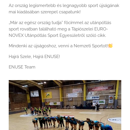
Az ország legismertebb és legnagyobb sport újságának
mai kiadásában szerepel csapatunk!
„Már az egész ország tudja” főcímmel az utánpótlás
sport rovatban található meg a Tápiószelei EURO-
NOVEX Utánpótlás Sport Egyesületről szóló cikk.
Mindenki az újságoshoz, venni a Nemzeti Sportot!
Hajrá Szele, Hajrá ENUSE!
ENUSE Team