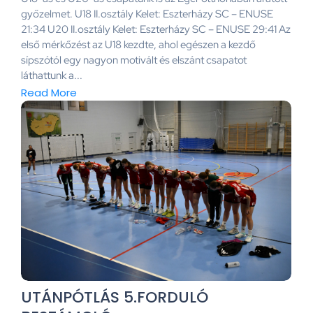
győzelmet. U18 II.osztály Kelet: Eszterházy SC – ENUSE
21:34 U20 II.osztály Kelet: Eszterházy SC – ENUSE 29:41 Az
első mérkőzést az U18 kezdte, ahol egészen a kezdő
sípszótól egy nagyon motivált és elszánt csapatot
láthattunk a...
Read More
UTÁNPÓTLÁS 5.FORDULÓ