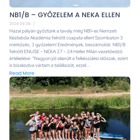
NB1/B – GYŐZELEM A NEKA ELLEN
2024.09.08.
/
Hazai pályán győztünk a tavaly még NB1-es Nemzeti
Kézilabda Akadémia felnőtt csapata ellen! Szombaton 3
mérkőzés, 3 győzelem! Eredmények, beszámolók: NB1/B
felnőtt ENUSE – NEKA 27 – 24 Heller Milán vezetőedző
értékelése: “Nagyon jól sikerült a felkészülési időszak, ezért
is bizakodva vártam a találkozót, ezzel...
Read More