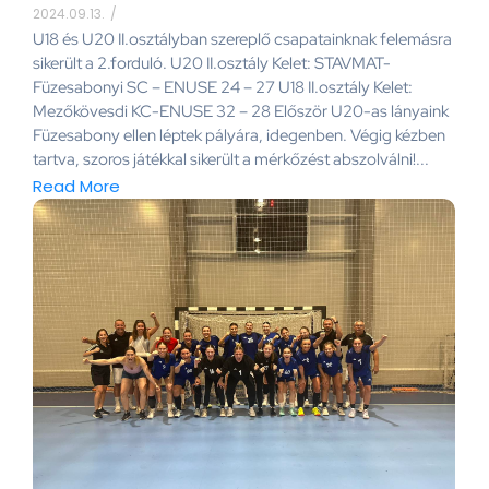
2024.09.13.
/
U18 és U20 II.osztályban szereplő csapatainknak felemásra
sikerült a 2.forduló. U20 II.osztály Kelet: STAVMAT-
Füzesabonyi SC – ENUSE 24 – 27 U18 II.osztály Kelet:
Mezőkövesdi KC-ENUSE 32 – 28 Először U20-as lányaink
Füzesabony ellen léptek pályára, idegenben. Végig kézben
tartva, szoros játékkal sikerült a mérkőzést abszolválni!...
Read More