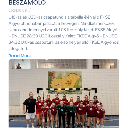
BESZÁMOLÓ
2024.10.08.
/
U18-as és U20-as csapatunk is a tabella élén álló FKSE
Algyő otthonában játszott a hétvégén. Mindkét mérkőzés
szoros eredménnyel zárult. U18 II.osztály Kelet: FKSE Algyő
– ENUSE 28:29 U20 II.osztály Kelet: FKSE Algyő – ENUSE
34:32 U18-as csapatunk az első helyen álló FKSE Algyőhöz
látogatott....
Read More