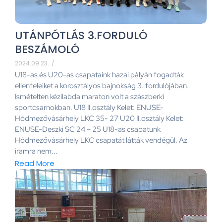
UTÁNPÓTLÁS 3.FORDULÓ
BESZÁMOLÓ
2024.09.23.
/
U18-as és U20-as csapataink hazai pályán fogadták
ellenfeleiket a korosztályos bajnokság 3. fordulójában.
Ismételten kézilabda maraton volt a szászberki
sportcsarnokban. U18 II.osztály Kelet: ENUSE-
Hódmezővásárhely LKC 35- 27 U20 II.osztály Kelet:
ENUSE-Deszki SC 24 – 25 U18-as csapatunk
Hódmezővásárhely LKC csapatát látták vendégül. Az
iramra nem...
Read More