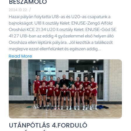
BESZÁMOLÓ
2024.10.22.
/
Hazai pályán folytatta U18-as és U20-as csapatunk a
bajnokságot. U18 II.osztály Kelet: ENUSE-Zengő Alföld
Orosházi KCE 21:34 U20 II.osztály Kelet: ENUSE-Göd SE
41:27 U18-ban az eddig 4 győzelemmel első helyen álló
Orosháza ellen léptünk pályára. Jól kezdtük a találkozót
meglepve ezzel ellenfelünket és egészen addig...
Read More
UTÁNPÓTLÁS 4.FORDULÓ