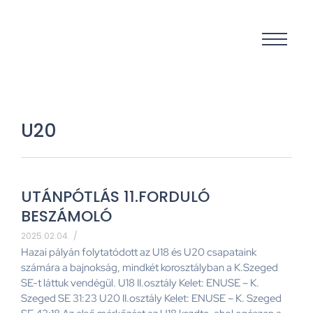
U20
UTÁNPÓTLÁS 11.FORDULÓ
BESZÁMOLÓ
2025.02.04.
/
Hazai pályán folytatódott az U18 és U20 csapataink
számára a bajnokság, mindkét korosztályban a K.Szeged
SE-t láttuk vendégül. U18 II.osztály Kelet: ENUSE – K.
Szeged SE 31:23 U20 II.osztály Kelet: ENUSE – K. Szeged