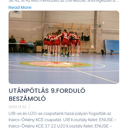
SE 42:18 Az első mérkőzést az U18 kezdte, ahol egészen a...
Read More
UTÁNPÓTLÁS 9.FORDULÓ
BESZÁMOLÓ
2024.12.02.
/
U18-as és U20-as csapataink hazai pályán fogadták az
Inárcs-Örkény KCE csapatát. U18 II.osztály Kelet: ENUSE –
Inárcs-Örkény KCE 37:22 U20 II.osztály Kelet: ENUSE –