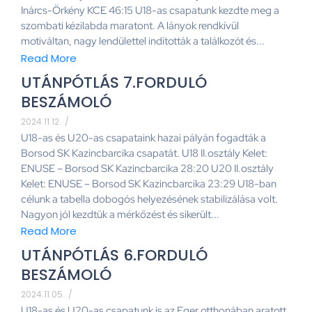
Inárcs-Örkény KCE 46:15 U18-as csapatunk kezdte meg a
szombati kézilabda maratont. A lányok rendkívül
motiváltan, nagy lendülettel indították a találkozót és...
Read More
UTÁNPÓTLÁS 7.FORDULÓ
BESZÁMOLÓ
2024.11.12.
/
U18-as és U20-as csapataink hazai pályán fogadták a
Borsod SK Kazincbarcika csapatát. U18 II.osztály Kelet:
ENUSE – Borsod SK Kazincbarcika 28:20 U20 II.osztály
Kelet: ENUSE – Borsod SK Kazincbarcika 23:29 U18-ban
célunk a tabella dobogós helyezésének stabilizálása volt.
Nagyon jól kezdtük a mérkőzést és sikerült...
Read More
UTÁNPÓTLÁS 6.FORDULÓ
BESZÁMOLÓ
2024.11.05.
/
U18-as és U20-as csapatunk is az Eger otthonában aratott