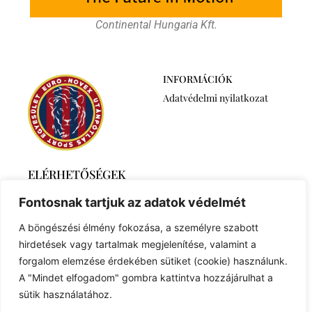
Continental Hungaria Kft.
INFORMÁCIÓK
Adatvédelmi nyilatkozat
ELÉRHETŐSÉGEK
2768 Újszilvás,
Fontosnak tartjuk az adatok védelmét
Ábrahámtelek 511/A
+36 30 6259746
A böngészési élmény fokozása, a személyre szabott
euronovexuse@gmail.com
hirdetések vagy tartalmak megjelenítése, valamint a
forgalom elemzése érdekében sütiket (cookie) használunk.
A "Mindet elfogadom" gombra kattintva hozzájárulhat a
sütik használatához.