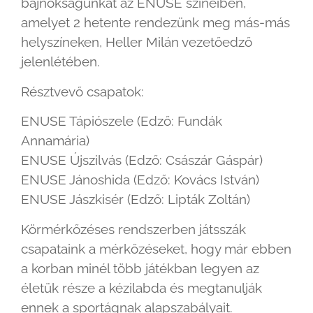
bajnokságunkat az ENUSE színeiben,
amelyet 2 hetente rendezünk meg más-más
helyszíneken, Heller Milán vezetőedző
jelenlétében.
Résztvevő csapatok:
ENUSE Tápiószele (Edző: Fundák
Annamária)
ENUSE Újszilvás (Edző: Császár Gáspár)
ENUSE Jánoshida (Edző: Kovács István)
ENUSE Jászkisér (Edző: Lipták Zoltán)
Körmérkőzéses rendszerben játsszák
csapataink a mérkőzéseket, hogy már ebben
a korban minél több játékban legyen az
életük része a kézilabda és megtanulják
ennek a sportágnak alapszabályait.