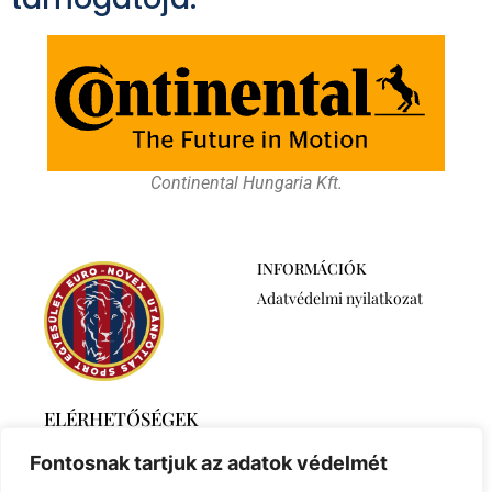
Continental Hungaria Kft.
INFORMÁCIÓK
Adatvédelmi nyilatkozat
ELÉRHETŐSÉGEK
2768 Újszilvás,
Fontosnak tartjuk az adatok védelmét
Ábrahámtelek 511/A