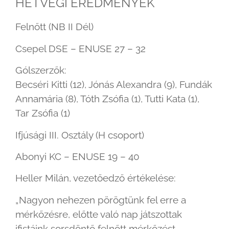
HÉTVÉGI EREDMÉNYEK
Felnőtt (NB II Dél)
Csepel DSE – ENUSE 27 – 32
Gólszerzők:
Becséri Kitti (12), Jónás Alexandra (9), Fundák
Annamária (8), Tóth Zsófia (1), Tutti Kata (1),
Tar Zsófia (1)
Ifjúsági III. Osztály (H csoport)
Abonyi KC – ENUSE 19 – 40
Heller Milán, vezetőedző értékelése:
„Nagyon nehezen pörögtünk fel erre a
mérkőzésre, előtte való nap játszottak
ifistáink sorsdöntő felnőtt mérkőzést,