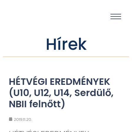
Hírek
HÉTVÉGI EREDMÉNYEK
(U10, U12, U14, Serdülő,
NBII felnőtt)
2019.11.20.