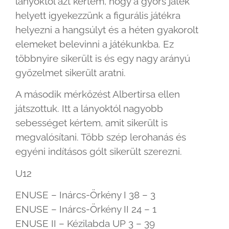
lányoktól azt kértem, hogy a gyors játék
helyett igyekezzünk a figurális játékra
helyezni a hangsúlyt és a héten gyakorolt
elemeket belevinni a játékunkba. Ez
többnyire sikerült is és egy nagy arányú
győzelmet sikerült aratni.
A második mérkőzést Albertirsa ellen
játszottuk. Itt a lányoktól nagyobb
sebességet kértem, amit sikerült is
megvalósítani. Több szép lerohanás és
egyéni indításos gólt sikerült szerezni.
U12
ENUSE – Inárcs-Örkény I 38 – 3
ENUSE – Inárcs-Örkény II 24 – 1
ENUSE II – Kézilabda UP 3 – 39