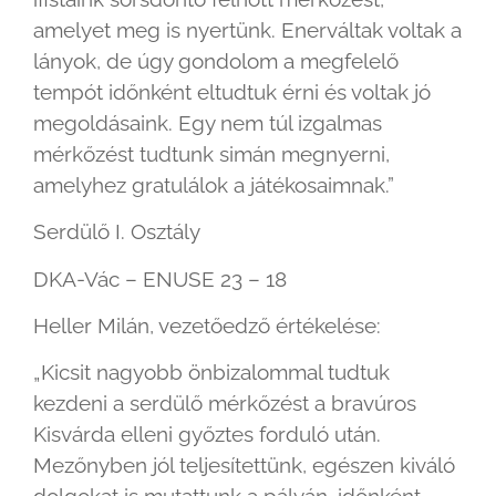
amelyet meg is nyertünk. Enerváltak voltak a
lányok, de úgy gondolom a megfelelő
tempót időnként eltudtuk érni és voltak jó
megoldásaink. Egy nem túl izgalmas
mérkőzést tudtunk simán megnyerni,
amelyhez gratulálok a játékosaimnak.”
Serdülő I. Osztály
DKA-Vác – ENUSE 23 – 18
Heller Milán, vezetőedző értékelése:
„Kicsit nagyobb önbizalommal tudtuk
kezdeni a serdülő mérkőzést a bravúros
Kisvárda elleni győztes forduló után.
Mezőnyben jól teljesítettünk, egészen kiváló