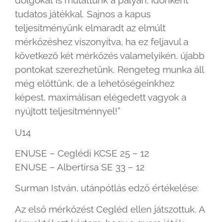
dolgokat is mutattunk a pályán, időnként
tudatos játékkal. Sajnos a kapus
teljesítményünk elmaradt az elmúlt
mérkőzéshez viszonyítva, ha ez feljavul a
következő két mérkőzés valamelyikén, újabb
pontokat szerezhetünk. Rengeteg munka áll
még előttünk, de a lehetőségeinkhez
képest, maximálisan elégedett vagyok a
nyújtott teljesítménnyel!”
U14
ENUSE – Ceglédi KCSE 25 – 12
ENUSE – Albertirsa SE 33 – 12
Surman István, utánpótlás edző értékelése:
Az első mérkőzést Cegléd ellen játszottuk. A