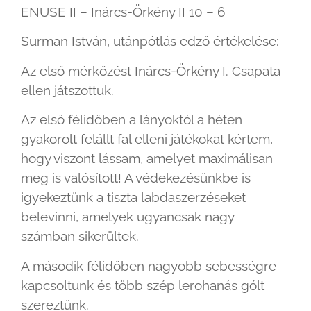
ENUSE II – Inárcs-Örkény II 10 – 6
Surman István, utánpótlás edző értékelése:
Az első mérkőzést Inárcs-Örkény I. Csapata
ellen játszottuk.
Az első félidőben a lányoktól a héten
gyakorolt felállt fal elleni játékokat kértem,
hogy viszont lássam, amelyet maximálisan
meg is valósított! A védekezésünkbe is
igyekeztünk a tiszta labdaszerzéseket
belevinni, amelyek ugyancsak nagy
számban sikerültek.
A második félidőben nagyobb sebességre
kapcsoltunk és több szép lerohanás gólt
szereztünk.