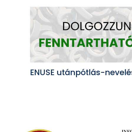
ENUSE utánpótlás-nevelé
INF