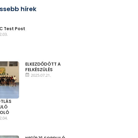
issebb hírek
 Test Post
2.03.
ELKEZDŐDÖTT A
FELKÉSZÜLÉS
2025.07.21.
TLÁS
DULÓ
MOLÓ
2.04.