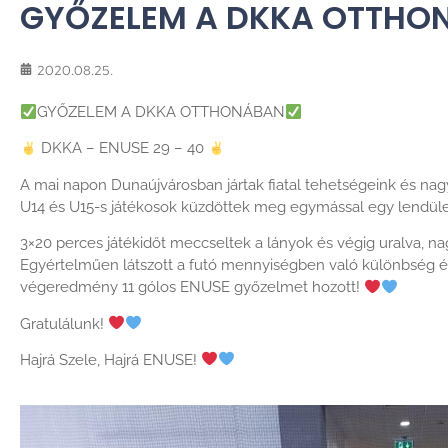
GYŐZELEM A DKKA OTTHO
2020.08.25.
GYŐZELEM A DKKA OTTHONÁBAN
DKKA – ENUSE 29 – 40
A mai napon Dunaújvárosban jártak fiatal tehetségeink és nag
U14 és U15-s játékosok küzdöttek meg egymással egy lendüle
3×20 perces játékidőt meccseltek a lányok és végig uralva, na
Egyértelműen látszott a futó mennyiségben való különbség és
végeredmény 11 gólos ENUSE győzelmet hozott!
Gratulálunk!
Hajrá Szele, Hajrá ENUSE!