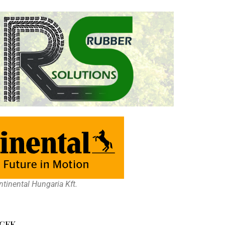
tinental Hungaria Kft.
GEK