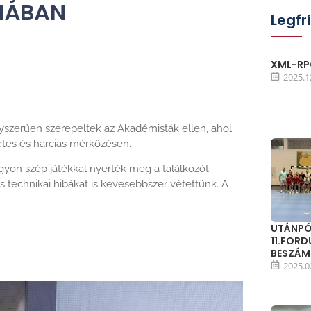
NÁBAN
Legfr
XML-RPC
2025.1
yszerűen szerepeltek az Akadémisták ellen, ahol
tes és harcias mérkőzésen.
gyon szép játékkal nyerték meg a találkozót.
 technikai hibákat is kevesebbszer vétettünk. A
UTÁNPÓ
11.FOR
BESZÁ
2025.0