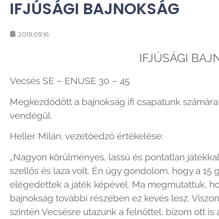
IFJÚSÁGI BAJNOKSÁG
2019.09.16.
IFJÚSÁGI BA
Vecsés SE – ENUSE 30 – 45
Megkezdődött a bajnokság ifi csapatunk számára i
vendégül.
Heller Milán, vezetőedző értékelése:
„Nagyon körülményes, lassú és pontatlan játékk
szellős és laza volt. Én úgy gondolom, hogy a 15
elégedettek a játék képével. Ma megmutattuk, hogy
bajnokság további részében ez kevés lesz. Viszo
szintén Vecsésre utazunk a felnőttel, bízom ott is 