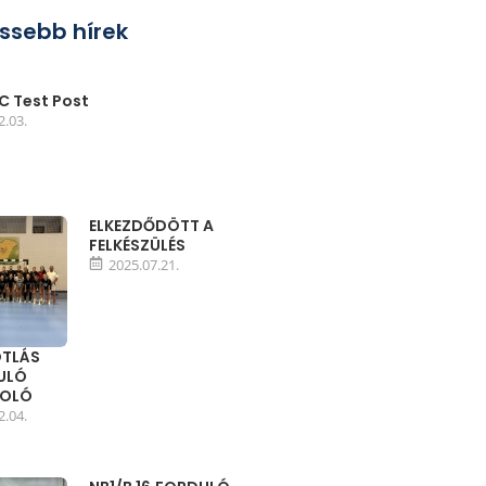
issebb hírek
 Test Post
2.03.
ELKEZDŐDÖTT A
FELKÉSZÜLÉS
2025.07.21.
TLÁS
DULÓ
MOLÓ
2.04.