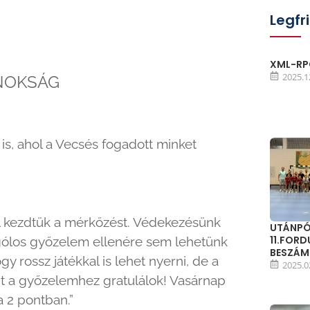
Legfr
XML-RPC
2025.1
JNOKSÁG
s, ahol a Vecsés fogadott minket
al kezdtük a mérkőzést. Védekezésünk
UTÁNPÓ
11.FOR
 gólos győzelem ellenére sem lehetünk
BESZÁ
 rossz játékkal is lehet nyerni, de a
2025.0
nt a győzelemhez gratulálok! Vasárnap
a 2 pontban.”