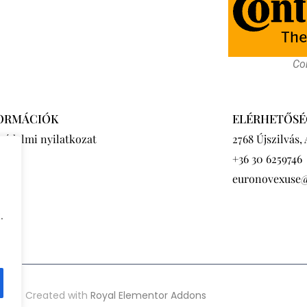
Con
ORMÁCIÓK
ELÉRHETŐSÉ
védelmi nyilatkozat
2768 Újszilvás,
+36 30 6259746
euronovexuse
.
2023 Created with
Royal Elementor Addons