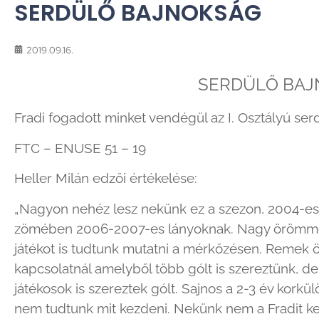
SERDÜLŐ BAJNOKSÁG
2019.09.16.
SERDÜLŐ BAJ
Fradi fogadott minket vendégül az I. Osztályú se
FTC – ENUSE 51 – 19
Heller Milán edzői értékelése:
„Nagyon nehéz lesz nekünk ez a szezon, 2004-es ko
zömében 2006-2007-es lányoknak. Nagy örömmel 
játékot is tudtunk mutatni a mérkőzésen. Remek ös
kapcsolatnál amelyből több gólt is szereztünk,
játékosok is szereztek gólt. Sajnos a 2-3 év kork
nem tudtunk mit kezdeni. Nekünk nem a Fradit k