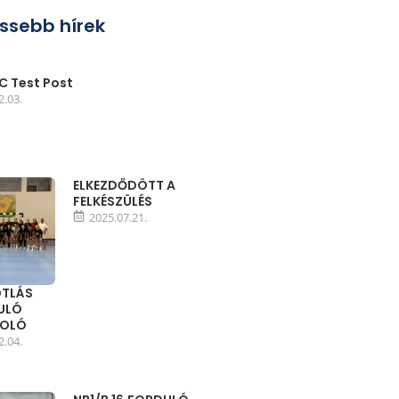
issebb hírek
 Test Post
2.03.
ELKEZDŐDÖTT A
FELKÉSZÜLÉS
2025.07.21.
TLÁS
DULÓ
MOLÓ
2.04.