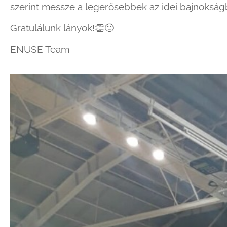
szerint messze a legerősebbek az idei bajnokság
Gratulálunk lányok!
👏
🙂
ENUSE Team