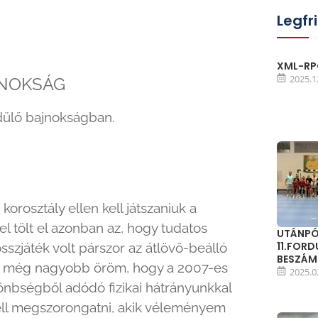
Legfr
XML-RPC
2025.1
NOKSÁG
rdülő bajnokságban.
rosztály ellen kell játszaniuk a
tölt el azonban az, hogy tudatos
UTÁNPÓ
11.FOR
szjáték volt párszor az átlövő-beálló
BESZÁ
 de még nagyobb öröm, hogy a 2007-es
2025.0
ülönbségből adódó fizikai hátrányunkkal
ell megszorongatni, akik véleményem