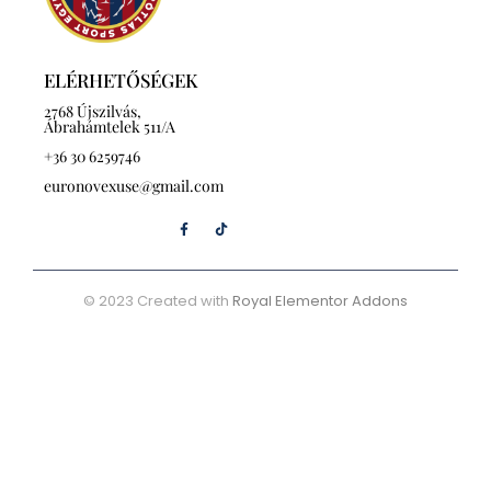
ELÉRHETŐSÉGEK
2768 Újszilvás,
Ábrahámtelek 511/A
+36 30 6259746
euronovexuse@gmail.com
© 2023 Created with
Royal Elementor Addons