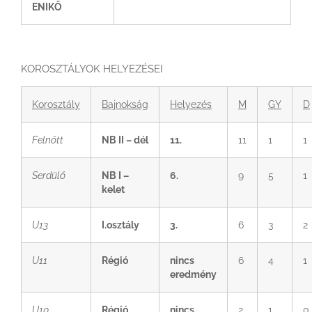
ENIKŐ
KOROSZTÁLYOK HELYEZÉSEI
Korosztály
Bajnokság
Helyezés
M
GY
D
Felnőtt
NB II – dél
11.
11
1
1
Serdülő
NB I –
6.
9
5
1
kelet
U13
I.osztály
3.
6
3
2
U11
Régió
nincs
6
4
1
eredmény
U10
Régió
nincs
2
1
0