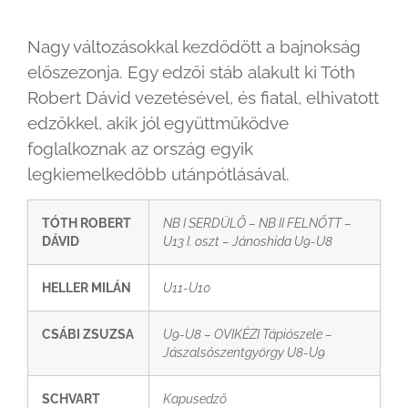
Nagy változásokkal kezdődött a bajnokság
előszezonja. Egy edzői stáb alakult ki Tóth
Robert Dávid vezetésével, és fiatal, elhivatott
edzőkkel, akik jól együttműködve
foglalkoznak az ország egyik
legkiemelkedőbb utánpótlásával.
TÓTH ROBERT
NB I SERDÜLŐ – NB II FELNŐTT –
DÁVID
U13 I. oszt – Jánoshida U9-U8
HELLER MILÁN
U11-U10
CSÁBI ZSUZSA
U9-U8 – OVIKÉZI Tápiószele –
Jászalsószentgyörgy U8-U9
SCHVART
Kapusedző