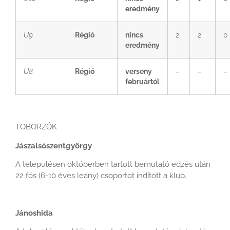
eredmény
U9
Régió
nincs
2
2
0
eredmény
U8
Régió
verseny
–
–
–
februártól
TOBORZÓK
Jászalsószentgyörgy
A településen októberben tartott bemutató edzés után
22 fős (6-10 éves leány) csoportot indított a klub.
Jánoshida