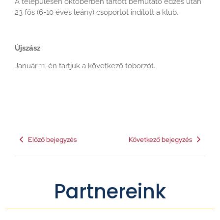
A településen októberben tartott bemutató edzés után
23 fős (6-10 éves leány) csoportot indított a klub.
Újszász
Január 11-én tartjuk a következő toborzót.
Előző bejegyzés
Következő bejegyzés
Partnereink