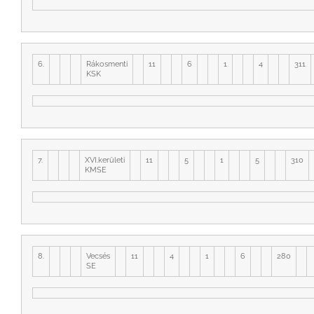
6.
Rákosmenti
11
6
1
4
311
KSK
7.
XVI.kerületi
11
5
1
5
310
KMSE
8.
Vecsés
11
4
1
6
280
SE