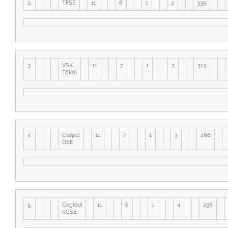
2.
TFSE
11
8
1
2
339
3.
VSK
11
7
1
3
313
Tököl
4.
Csepel
11
7
1
3
288
DSE
5.
Ceglédi
11
6
1
4
296
KCSE