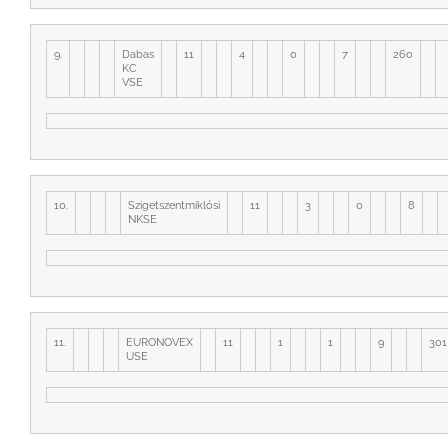
9.
Dabas
11
4
0
7
260
KC
VSE
10.
Szigetszentmiklósi
11
3
0
8
NKSE
11.
EURONOVEX
11
1
1
9
301
USE