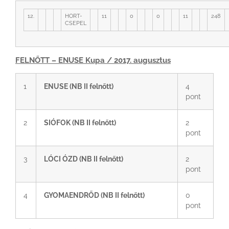
12.
HORT-
11
0
0
11
248
CSEPEL
FELNŐTT – ENUSE Kupa / 2017. augusztus
1
ENUSE (NB II felnőtt)
4
pont
2
SIÓFOK (NB II felnőtt)
2
pont
3
LÓCI ÓZD (NB II felnőtt)
2
pont
4
GYOMAENDRŐD (NB II felnőtt)
0
pont