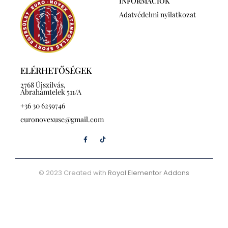
INFORMÁCIÓK
Adatvédelmi nyilatkozat
ELÉRHETŐSÉGEK
2768 Újszilvás,
Ábrahámtelek 511/A
+36 30 6259746
euronovexuse@gmail.com
© 2023 Created with
Royal Elementor Addons