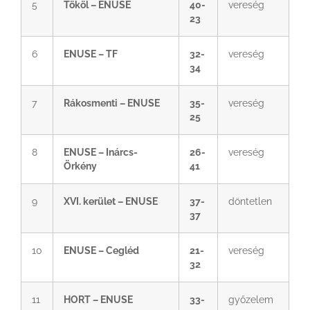
5
Tököl – ENUSE
40-
vereség
23
6
ENUSE – TF
32-
vereség
34
7
Rákosmenti – ENUSE
35-
vereség
25
8
ENUSE – Inárcs-
26-
vereség
Örkény
41
9
XVI. kerület – ENUSE
37-
döntetlen
37
10
ENUSE – Cegléd
21-
vereség
32
11
HORT – ENUSE
33-
győzelem