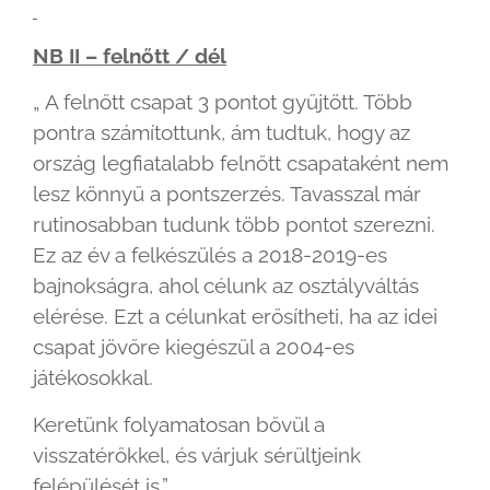
NB II – felnőtt / dél
„ A felnőtt csapat 3 pontot gyűjtött. Több
pontra számítottunk, ám tudtuk, hogy az
ország legfiatalabb felnőtt csapataként nem
lesz könnyű a pontszerzés. Tavasszal már
rutinosabban tudunk több pontot szerezni.
Ez az év a felkészülés a 2018-2019-es
bajnokságra, ahol célunk az osztályváltás
elérése. Ezt a célunkat erősítheti, ha az idei
csapat jövőre kiegészül a 2004-es
játékosokkal.
Keretünk folyamatosan bővül a
visszatérőkkel, és várjuk sérültjeink
felépülését is.”