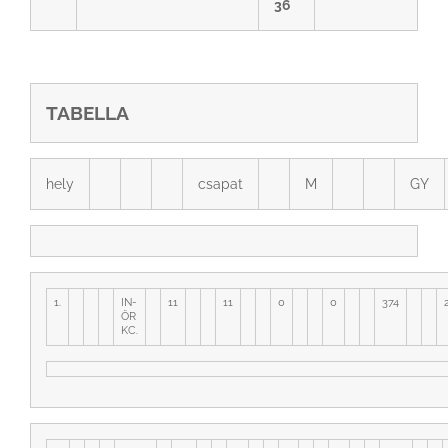
36
TABELLA
hely
csapat
M
GY
1.
IN-
11
11
0
0
374
ÖR
KC.