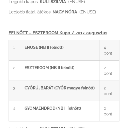
Legjobb kapus:
KULI SZILVIA
(ENUSE)
Legjobb fiatal játékos:
NAGY NÓRA
(ENUSE)
FELNŐTT – ESZTERGOM Kupa / 2017. augusztus
1
ENUSE (NB II felnőtt)
4
pont
2
ESZTERGOM (NB II felnőtt)
2
pont
3
GYŐRÚJBARÁT
(GYŐR megye felnőtt)
2
pont
4
GYOMAENDRŐD (NB II felnőtt)
0
pont