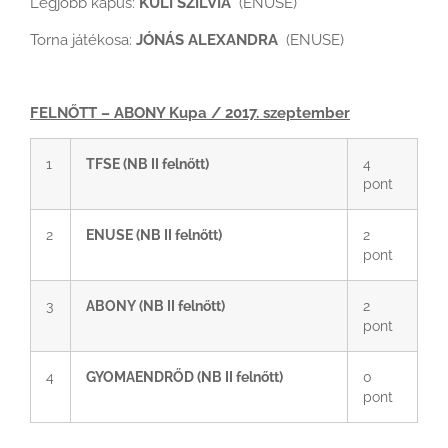
Legjobb kapus:
KULI SZILVIA
(ENUSE)
Torna játékosa:
JÓNÁS ALEXANDRA
(ENUSE)
FELNŐTT – ABONY Kupa / 2017. szeptember
1
TFSE (NB II felnőtt)
4
pont
2
ENUSE (NB II felnőtt)
2
pont
3
ABONY (NB II felnőtt)
2
pont
4
GYOMAENDRŐD (NB II felnőtt)
0
pont