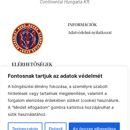
Continental Hungaria Kft.
INFORMÁCIÓK
Adatvédelmi nyilatkozat
ELÉRHETŐSÉGEK
2768 Újszilvás,
Fontosnak tartjuk az adatok védelmét
Ábrahámtelek 511/A
+36 30 6259746
A böngészési élmény fokozása, a személyre szabott
euronovexuse@gmail.com
hirdetések vagy tartalmak megjelenítése, valamint a
forgalom elemzése érdekében sütiket (cookie) használunk.
A "Mindet elfogadom" gombra kattintva hozzájárulhat a
sütik használatához.
© 2023 Created with
Royal Elementor Addons
Testreszabás
Elutasít
Az összes elfogadása