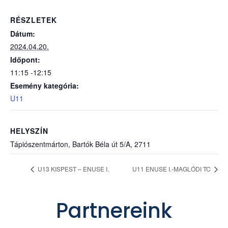
RÉSZLETEK
Dátum:
2024.04.20.
Időpont:
11:15 -12:15
Esemény kategória:
U11
HELYSZÍN
Tápiószentmárton, Bartók Béla út 5/A, 2711
U13 KISPEST – ENUSE I.
U11 ENUSE I.-MAGLÓDI TC
Partnereink