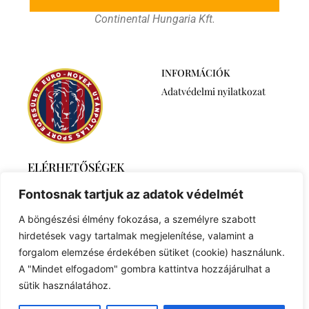
Continental Hungaria Kft.
INFORMÁCIÓK
Adatvédelmi nyilatkozat
ELÉRHETŐSÉGEK
2768 Újszilvás,
Fontosnak tartjuk az adatok védelmét
Ábrahámtelek 511/A
+36 30 6259746
A böngészési élmény fokozása, a személyre szabott
euronovexuse@gmail.com
hirdetések vagy tartalmak megjelenítése, valamint a
forgalom elemzése érdekében sütiket (cookie) használunk.
A "Mindet elfogadom" gombra kattintva hozzájárulhat a
sütik használatához.
© 2023 Created with
Royal Elementor Addons