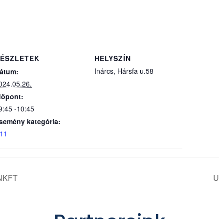
ÉSZLETEK
HELYSZÍN
Inárcs, Hársfa u.58
átum:
024.05.26.
dőpont:
9:45 -10:45
semény kategória:
11
 NKFT
U