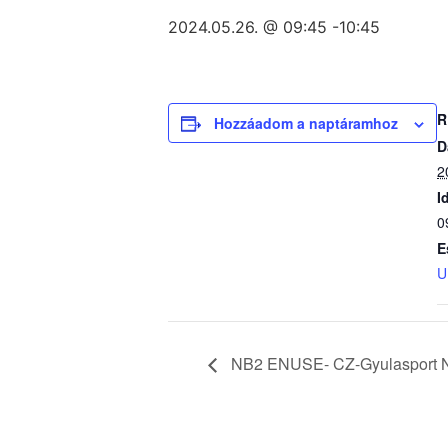
2024.05.26. @ 09:45
-
10:45
R
Hozzáadom a naptáramhoz
D
2
I
0
E
U
NB2 ENUSE- CZ-Gyulasport