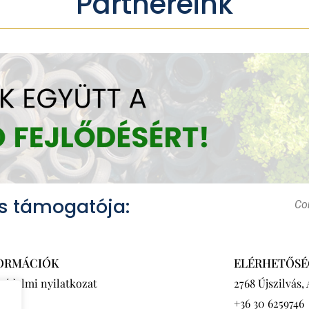
Partnereink
s támogatója:
Con
ORMÁCIÓK
ELÉRHETŐSÉ
védelmi nyilatkozat
2768 Újszilvás,
+36 30 6259746